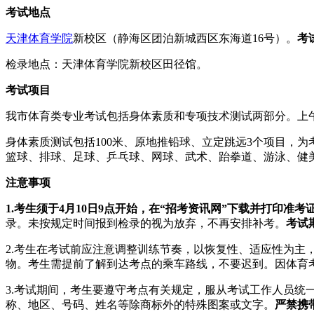
考试地点
天津体育学院
新校区（静海区团泊新城西区东海道16号）。
考
检录地点：天津体育学院新校区田径馆。
考试项目
我市体育类专业考试包括身体素质和专项技术测试两部分。上午
身体素质测试包括100米、原地推铅球、立定跳远3个项目，为考
篮球、排球、足球、乒乓球、网球、武术、跆拳道、游泳、健美
注意事项
1.
考生须于4月10日9点开始，在
“招考资讯网”下载并打印准考
录。未按规定时间报到检录的视为放弃，不再安排补考。
考试
2.考生在考试前应注意调整训练节奏，以恢复性、适应性为
物。考生需提前了解到达考点的乘车路线，不要迟到。因体育
3.考试期间，考生要遵守考点有关规定，服从考试工作人员
称、地区、号码、姓名等除商标外的特殊图案或文字。
严禁携