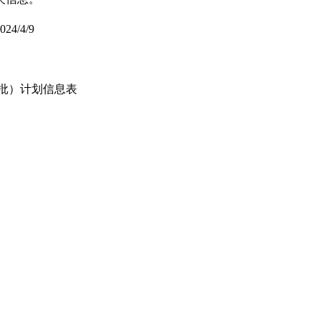
024/4/9
升批）计划信息表