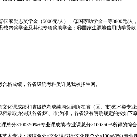
家励志奖学金（5000元/人）；③国家助学金一等3800元/人，
）；⑤校内奖学金及其他专项奖助学金；⑥国家生源地信用助学贷
考合格成绩，各省级统考科类详见我校招生网。
考文化课成绩和省级统考成绩均达到所在省（区、市)艺术类专
档录取办法以各省(区、市)为准，各省没有明确规定的按如下
总分×100×50%+专业课成绩/专业课总分×100×50%所得
专业：按综合分=文化课成绩/文化课总分×100×60%+专业课