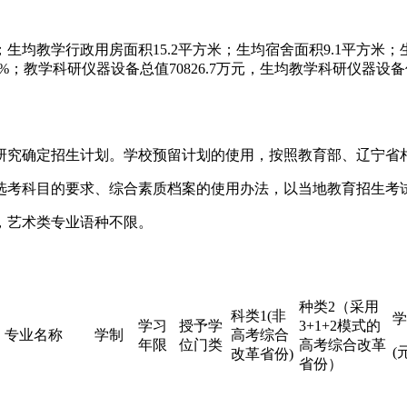
）；生均教学行政用房面积15.2平方米；生均宿舍面积9.1平方米；
；教学科研仪器设备总值70826.7万元，生均教学科研仪器设备值36
研究确定招生计划。学校预留计划的使用，按照教育部、辽宁省
选考科目的要求、综合素质档案的使用办法，以当地教育招生考
，艺术类专业语种不限。
种类2（采用
科类1(非
学
学习
授予学
3+1+2模式的
专业名称
学制
高考综合
年限
位门类
高考综合改革
(
改革省份)
省份）