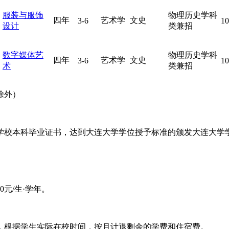
服装与服饰
物理历史学科
四年
艺术学
文史
3-6
10
设计
类兼招
数字媒体艺
物理历史学科
四年
艺术学
文史
3-6
10
术
类兼招
除外）
学校本科毕业证书，达到大连大学学位授予标准的颁发大连大学
0元/生·学年。
业，根据学生实际在校时间，按月计退剩余的学费和住宿费。