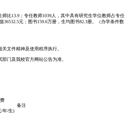
生师比13.9；专任教师1039人，其中具有研究生学位教师占专任
532.5元；图书159.6万册，生均图书82.3册。（办学条件数
相关文件精神及使用程序执行。
试部门及我校官方网站公告为准。
费
备注
元/年/生)