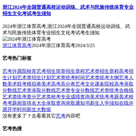
浙江2024年全国普通高校运动训练、武术与民族传统体育专业
招生文化考试考生须知
2024年浙江体育高考,浙江2024年全国普通高校运动训练、武
术与民族传统体育专业招生文化考试考生须知
浙江体育高考
2024年浙江体育高考
2024/3/25
艺考热门标签
艺考
许愿
院校库
艺考招生简章
招生章程
艺术类招生章程
高考招
生计划
艺术类招生计划
艺术类统考时间
艺术类统考大纲
艺考人
数
美术联考模拟卷
美术高考高分卷
艺考文化课
各院校高考录取
分数线
艺术类录取分数线
艺术类专业分数线
艺术类统考合格线
艺术类统考查分
艺术类校考专业成绩查询
美术统考考题
美术校
考考题
画室排名大全
录取查询
录取通知书
新生入学须知
在线许
愿
开学时间
新生大数据
没有更多了？去看看其它
艺考
内容吧
艺考热搜