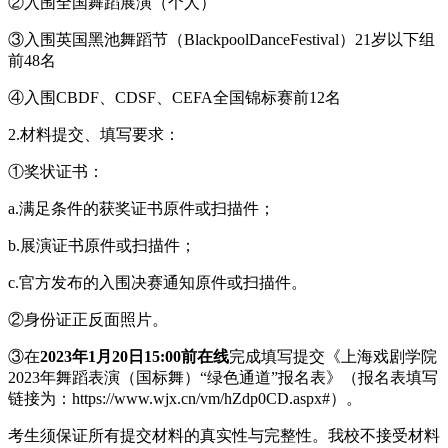
②入围全国舞蹈展演（个人）
③入围英国黑池舞蹈节（BlackpoolDanceFestival）21岁以下组
前48名
④入围CBDF、CDSF、CEFA全国锦标赛前12名
2.材料提交、填写要求：
①奖状证书：
a.满足条件的获奖证书原件或扫描件；
b.展演证书原件或扫描件；
c.官方发布的入围决赛通知原件或扫描件。
②身份证正反面照片。
③在
2023
年1
月20
日15:00
前
在线
完成填写提交《上海戏剧学院
2023年舞蹈表演（国标舞）“绿色通道”报名表》（报名表填写
链接为：https://www.wjx.cn/vm/hZdp0CD.aspx#）。
考生须保证所有提交材料的真实性与完整性。我校不接受材料