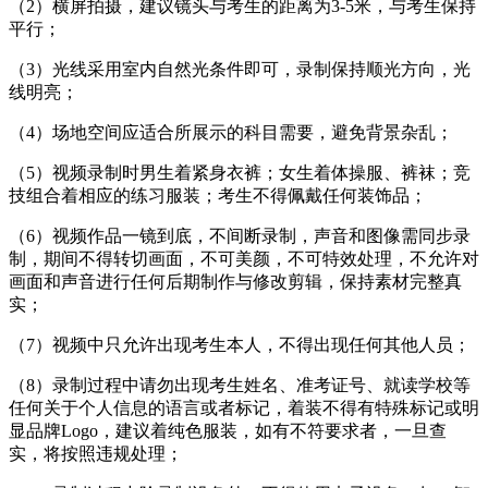
（2）横屏拍摄，建议镜头与考生的距离为3-5米，与考生保持
平行；
（3）光线采用室内自然光条件即可，录制保持顺光方向，光
线明亮；
（4）场地空间应适合所展示的科目需要，避免背景杂乱；
（5）视频录制时男生着紧身衣裤；女生着体操服、裤袜；竞
技组合着相应的练习服装；考生不得佩戴任何装饰品；
（6）视频作品一镜到底，不间断录制，声音和图像需同步录
制，期间不得转切画面，不可美颜，不可特效处理，不允许对
画面和声音进行任何后期制作与修改剪辑，保持素材完整真
实；
（7）视频中只允许出现考生本人，不得出现任何其他人员；
（8）录制过程中请勿出现考生姓名、准考证号、就读学校等
任何关于个人信息的语言或者标记，着装不得有特殊标记或明
显品牌Logo，建议着纯色服装，如有不符要求者，一旦查
实，将按照违规处理；