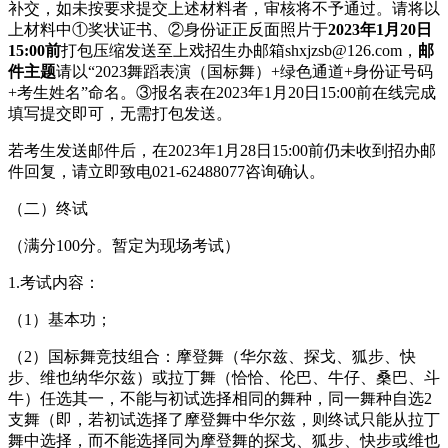
补交，如未按要求提交上述材料者，审核将不予通过。请将以
上材料中①奖状证书、②身份证正反面照片于
2023
年1
月20
日
15:00
前
打包压缩发送至上戏招生办邮箱shxjzsb@126.com，
邮
件主题
请以“2023舞蹈表演（国标舞）+绿色通道+身份证号码
+考生姓名”命名。③报名表在2023年1月20日15:00前在线完成
填写提交即可，无需打包发送。
若考生发送邮件后，在2023年1月28日15:00前仍未收到招办邮
件回复，请立即致电021-62488077咨询确认。
（二）终试
（满分100分。暂定为现场考试）
1.考试内容：
（1）基本功；
（2）国标舞竞技组合：摩登舞（华尔兹、探戈、狐步、快
步、维也纳华尔兹）或拉丁舞（恰恰、伦巴、牛仔、桑巴、斗
牛）任选其一，不能与初试选择相同的舞种，同一舞种自选2
支舞（即，若初试选择了摩登舞中华尔兹，则终试只能从拉丁
舞中选择，而不能选择同为摩登舞的探戈、狐步、快步或维也