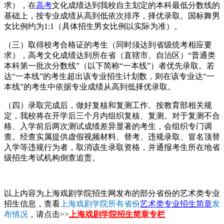
求），在
高考
文化成绩达到我校自主划定的本科最低分数线的
基础上，按专业成绩从高到低依次排序，择优录取。国标舞男
女比例约为1:1（具体招生男女比例以实际为准）。
（三）取得校考合格证的考生（同时须达到省级统考相应要
求），高考文化成绩达到所在省（直辖市、自治区）“普通类
本科第一批次分数线”（以下简称“一本线”）者优先录取。若
达“一本线”的考生超出该专业招生计划数，则在该专业达“一
本线”的考生中依据专业成绩从高到低择优录取。
（四）录取完成后，做好复核和复测工作。按教育部相关规
定，我校将在开学后三个月内组织复核、复测。对于复测不合
格、入学前后两次测试成绩差异显著的考生，会组织专门调
查。经查实属提供虚假视频材料、替考、违规录取、冒名顶替
入学等违规行为者，取消该生录取资格，并通报考生所在地省
级招生考试机构倒查追责。
以上内容为上海戏剧学院招生网发布的部分省份的艺术类专业
招生信息，查看
上海戏剧学院所有省份
艺术类专业招生简章
发
布情况
，请点击>>
上海戏剧学院招生简章专栏