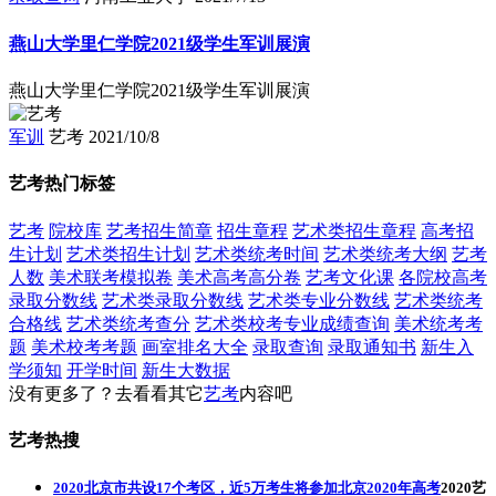
燕山大学里仁学院2021级学生军训展演
燕山大学里仁学院2021级学生军训展演
军训
艺考
2021/10/8
艺考热门标签
艺考
院校库
艺考招生简章
招生章程
艺术类招生章程
高考招
生计划
艺术类招生计划
艺术类统考时间
艺术类统考大纲
艺考
人数
美术联考模拟卷
美术高考高分卷
艺考文化课
各院校高考
录取分数线
艺术类录取分数线
艺术类专业分数线
艺术类统考
合格线
艺术类统考查分
艺术类校考专业成绩查询
美术统考考
题
美术校考考题
画室排名大全
录取查询
录取通知书
新生入
学须知
开学时间
新生大数据
没有更多了？去看看其它
艺考
内容吧
艺考热搜
2020北京市共设17个考区，近5万考生将参加北京2020年高考
2020艺