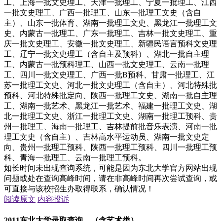
工、上海一批文史理工、天津一批理工、宁夏一批理工、江西
一批文史理工、广西一批理工、山东一批理工文史（含自
主）、山东一批体育、湖南一批理工文史、黑龙江一批理工文
史、内蒙古一批理工、广东一批理工、吉林一批文史理工、重
庆一批文史理工、安徽一批文史理工、新疆民语言预科文史理
工、辽宁一批文史理工（含自主及预科）、湖北一批自主理
工、内蒙古一批预科理工、山西一批文史理工、云南一批理
工、四川一批文史理工、广西一批B预科、甘肃一批理工、江
苏一批理工文史、河北一批文史理工（含自主）、河北特殊批
预科、河北特殊批定向、陕西一批理工文史、湖南一批自主理
工、湖南一批艺术、黑龙江一批艺术、福建一批理工文史、湖
北一批理工文史、浙江一批理工文史、湖南一批理工预科、贵
州一批理工、海南一批理工、吉林提前批音乐表演、河南一批
理工文史（含自主）、吉林高水平运动员、湖南一批文史定
向、贵州一批理工预科、陕西一批理工预科、四川一批理工预
科、青海一批理工、云南一批理工预科。
如长时间未出现查询系统，可能是因为东北大学官方网站出现
问题或处在查询高峰时间，请在非高峰时间再次尝试查询，或
可直接与该校招生办取得联系，确认情况！
阅读原文
内容投诉
2011东北大学录取查询、（含艺术类）