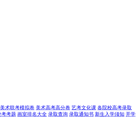
美术联考模拟卷
美术高考高分卷
艺考文化课
各院校高考录取
校考考题
画室排名大全
录取查询
录取通知书
新生入学须知
开学