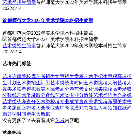
艺术类招生简章
首都师范大学2022年美术学院本科招生简章
2022/5/14
首都师范大学2022年美术学院本科招生简章
首都师范大学2022年美术学院本科招生简章
艺术类招生简章
首都师范大学2022年美术学院本科招生简章
2022/5/14
艺考热门标签
艺考
许愿
院校库
艺考招生简章
招生章程
艺术类招生章程
高考招
生计划
艺术类招生计划
艺术类统考时间
艺术类统考大纲
艺考人
数
美术联考模拟卷
美术高考高分卷
艺考文化课
各院校高考录取
分数线
艺术类录取分数线
艺术类专业分数线
艺术类统考合格线
艺术类统考查分
艺术类校考专业成绩查询
美术统考考题
美术校
考考题
画室排名大全
录取查询
录取通知书
新生入学须知
在线许
愿
开学时间
新生大数据
没有更多了？去看看其它
艺考
内容吧
艺考热搜