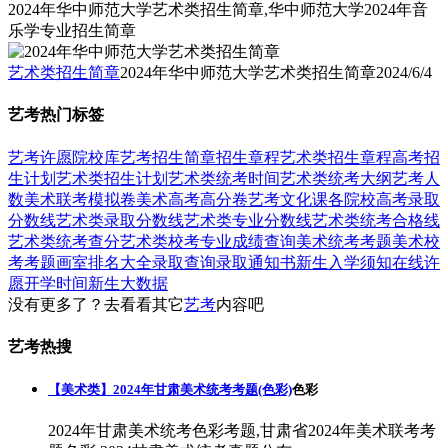
2024年华中师范大学艺术类招生简章,华中师范大学2024年音
乐学专业招生简章
艺术类招生简章
2024年华中师范大学艺术类招生简章
2024/6/4
艺考热门标签
艺考
许愿
院校库
艺考招生简章
招生章程
艺术类招生章程
高考招
生计划
艺术类招生计划
艺术类统考时间
艺术类统考大纲
艺考人
数
美术联考模拟卷
美术高考高分卷
艺考文化课
各院校高考录取
分数线
艺术类录取分数线
艺术类专业分数线
艺术类统考合格线
艺术类统考查分
艺术类校考专业成绩查询
美术统考考题
美术校
考考题
画室排名大全
录取查询
录取通知书
新生入学须知
在线许
愿
开学时间
新生大数据
没有更多了？去看看其它
艺考
内容吧
艺考热搜
【美术类】2024年甘肃美术统考考题(色彩)
色彩
2024年甘肃美术统考色彩考题,甘肃省2024年美术联考考