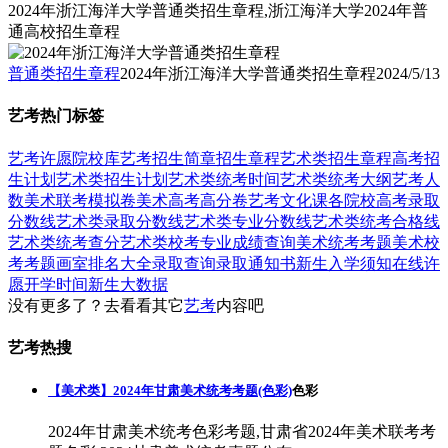
2024年浙江海洋大学普通类招生章程,浙江海洋大学2024年普
通高校招生章程
普通类招生章程
2024年浙江海洋大学普通类招生章程
2024/5/13
艺考热门标签
艺考
许愿
院校库
艺考招生简章
招生章程
艺术类招生章程
高考招
生计划
艺术类招生计划
艺术类统考时间
艺术类统考大纲
艺考人
数
美术联考模拟卷
美术高考高分卷
艺考文化课
各院校高考录取
分数线
艺术类录取分数线
艺术类专业分数线
艺术类统考合格线
艺术类统考查分
艺术类校考专业成绩查询
美术统考考题
美术校
考考题
画室排名大全
录取查询
录取通知书
新生入学须知
在线许
愿
开学时间
新生大数据
没有更多了？去看看其它
艺考
内容吧
艺考热搜
【美术类】2024年甘肃美术统考考题(色彩)
色彩
2024年甘肃美术统考色彩考题,甘肃省2024年美术联考考