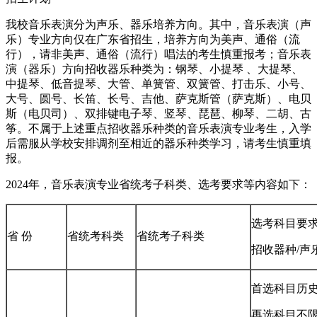
我校音乐表演分为声乐、器乐培养方向。其中，音乐表演（声
乐）专业方向仅在广东省招生，培养方向为美声、通俗（流
行），请非美声、通俗（流行）唱法的考生慎重报考；音乐表
演（器乐）方向招收器乐种类为：钢琴、小提琴 、大提琴、
中提琴、低音提琴、大管、单簧管、双簧管、打击乐、小号、
大号、圆号、长笛、长号、吉他、萨克斯管（萨克斯）、电贝
斯（电贝司）、双排键电子琴、竖琴、琵琶、柳琴、二胡、古
筝。不属于上述重点招收器乐种类的音乐表演专业考生，入学
后需服从学校安排调剂至相近的器乐种类学习，请考生慎重填
报。
2024年，音乐表演专业省统考子科类、选考要求等内容如下：
选考科目要
省 份
省统考科类
省统考子科类
招收器种/声
首选科目历
再选科目不