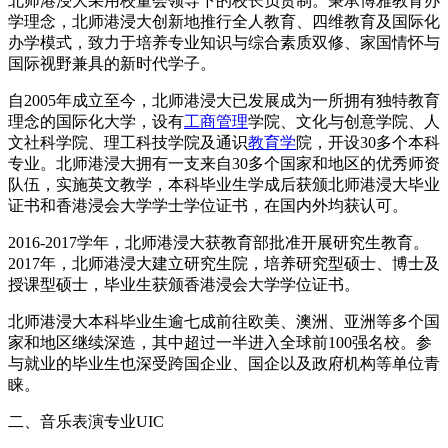
北师港浸大采用校董会领导下的校长负责制。秉承博雅教育办
学理念，北师港浸大创新地推行全人教育、四维教育及国际化
办学模式，致力于培养专业知识与综合素质双修、家国情怀与
国际视野兼具的新时代学子。
自2005年成立至今，北师港浸大已发展成为一所拥有独特教育
理念的国际化大学，设有
工商管理
学院、文化与创意学院、人
文社科学院、理工科技学院及通识
教育学
院，开设30多个本科
专业。北师港浸大拥有一支来自30多个国家和地区的优秀师资
队伍，实施英文教学，本科毕业生学成后获颁北师港浸大毕业
证书和香港浸会大学学士学位证书，在国内外均获认可。
2016-2017学年，北师港浸大获教育部批准开展研究生教育。
2017年，北师港浸大建立研究生院，培养研究型硕士、博士及
授课型硕士，毕业生获颁香港浸会大学学位证书。
北师港浸大本科毕业生逾七成前往欧美、澳洲、亚洲等多个国
家和地区继续深造，其中超过一半进入全球前100强名校。参
与就业的毕业生也深受跨国企业、国企以及政府机构等单位青
睐。
二、音乐表演专业UIC