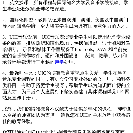
1、英文授课，所有课程与国际知名大学及音乐学院接轨。学
生毕业轻松实现全球名校深造。
2、国际化师资：教师队伍来自欧洲、澳洲、美国及中国澳门
等地的知名学府，全力培养学生成为具有国际竞争力的人才。
3、UIC音乐设施：UIC音乐表演专业学生可以使用配备专业设
备的教室、排练场所和演出场地，包括施坦威、波士顿和雅马
哈钢琴。 录音和媒体工作室配备了Pro Tools, DAWs和当前先
进的音乐制作软件、硬件和外围设备。 表演、教学、练习和
录音环境都进行了卓越的
声学
处理。
4、最强师生比：UIC的博雅教育重视师生关爱。学生在学习
音乐专业课程的同时，有机会学习专业外延的文、理、商科各
类科目，有助于拓宽学生视野，帮助学生成为知识面广博的全
面人才，为日后个人发展打下坚实基础（具体课程详见UIC网
站及宣传手册）。
此外，我们的博雅教育不仅致力于提供多样化的课程，同时也
以卓越的师资团队为支撑， 确保您在UIC的学术旅程中获得最
佳的教育经验。
您可以通过访问UIC文化与创意学院音乐系的师资团队页面