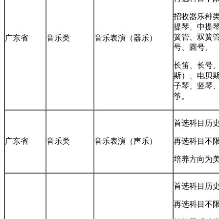
招收器乐种类
提琴、中提
簧管、双簧
广东省
音乐类
音乐表演（器乐）
号、圆号、
长笛、长号
斯）、电贝
子琴、竖琴
筝。
首选科目历
广东省
音乐类
音乐表演（声乐）
再选科目不
培养方向为
首选科目历
再选科目不