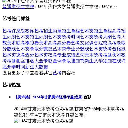
普通类招生章程
2024年焦作大学普通类招生章程
2024/5/10
艺考热门标签
艺考
许愿
院校库
艺考招生简章
招生章程
艺术类招生章程
高考招
生计划
艺术类招生计划
艺术类统考时间
艺术类统考大纲
艺考人
数
美术联考模拟卷
美术高考高分卷
艺考文化课
各院校高考录取
分数线
艺术类录取分数线
艺术类专业分数线
艺术类统考合格线
艺术类统考查分
艺术类校考专业成绩查询
美术统考考题
美术校
考考题
画室排名大全
录取查询
录取通知书
新生入学须知
在线许
愿
开学时间
新生大数据
没有更多了？去看看其它
艺考
内容吧
艺考热搜
【美术类】2024年甘肃美术统考考题(色彩)
色彩
2024年甘肃美术统考色彩考题,甘肃省2024年美术联考考
题色彩,2024甘肃美术统考真题公布。