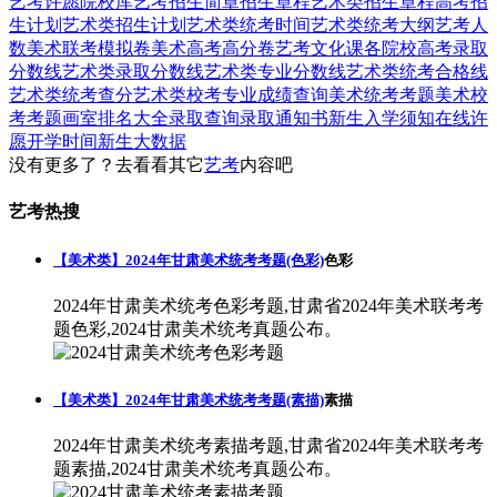
艺考
许愿
院校库
艺考招生简章
招生章程
艺术类招生章程
高考招
生计划
艺术类招生计划
艺术类统考时间
艺术类统考大纲
艺考人
数
美术联考模拟卷
美术高考高分卷
艺考文化课
各院校高考录取
分数线
艺术类录取分数线
艺术类专业分数线
艺术类统考合格线
艺术类统考查分
艺术类校考专业成绩查询
美术统考考题
美术校
考考题
画室排名大全
录取查询
录取通知书
新生入学须知
在线许
愿
开学时间
新生大数据
没有更多了？去看看其它
艺考
内容吧
艺考热搜
【美术类】2024年甘肃美术统考考题(色彩)
色彩
2024年甘肃美术统考色彩考题,甘肃省2024年美术联考考
题色彩,2024甘肃美术统考真题公布。
【美术类】2024年甘肃美术统考考题(素描)
素描
2024年甘肃美术统考素描考题,甘肃省2024年美术联考考
题素描,2024甘肃美术统考真题公布。