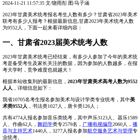
2024-11-21 11:57:35
文/饶雨彤 图/马子涵
2023年甘肃美术统考报名考生人数有多少？甘肃省2023年美术
联考有多少人报考？根据最新信息,甘肃2023年美术统考人数
为9552人，下面一起来看详细内容：
一、甘肃省2023届美术统考人数
2023年甘肃美术统考已经结束，有多少人参加了今年的美术统
考是备受考生及家长关注的数据，因为参加的人数越多，在报
考大学时，竞争难度也就越大！
根据本站收集到的最新信息，
2023年甘肃美术高考人数为9552
人人
，详细信息如下：
我省10705名考生报名参加美术与设计学类专业统考，其中
美
术类9552人
，书法类1027人，唐卡类126人；
共有4774人报名参加音乐类统考，其中声乐3123人、器乐1589
人、作曲62人，
舞蹈学
类专2579名，
广播电视编导
2060人，
播
音与主持艺术
1440人，3277人报名参加
航空服务艺术与管理
专
业统考。