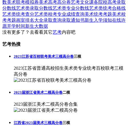
数
美术联考模拟卷
美术高考高分卷
艺考文化课
各院校高考录取
分数线
艺术类录取分数线
艺术类专业分数线
艺术类统考合格线
艺术类统考查分
艺术类校考专业成绩查询
美术统考考题
美术校
考考题
画室排名大全
录取查询
录取通知书
新生入学须知
在线许
愿
开学时间
新生大数据
没有更多了？去看看其它
艺考
内容吧
艺考热搜
2023江苏省百校联考美术三模高分卷
三模
2023江苏省普通高校招生美术类专业统考百校联考三模
高分卷
2023届浙江省美术二模高分卷
二模
2023届浙江美术二模高分卷合集
江西省2023届美术三模高分卷
三模