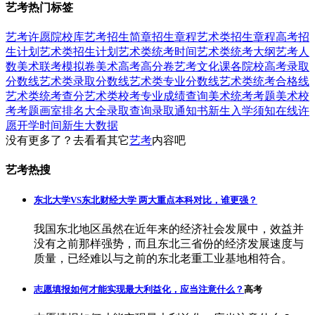
艺考热门标签
艺考
许愿
院校库
艺考招生简章
招生章程
艺术类招生章程
高考招
生计划
艺术类招生计划
艺术类统考时间
艺术类统考大纲
艺考人
数
美术联考模拟卷
美术高考高分卷
艺考文化课
各院校高考录取
分数线
艺术类录取分数线
艺术类专业分数线
艺术类统考合格线
艺术类统考查分
艺术类校考专业成绩查询
美术统考考题
美术校
考考题
画室排名大全
录取查询
录取通知书
新生入学须知
在线许
愿
开学时间
新生大数据
没有更多了？去看看其它
艺考
内容吧
艺考热搜
东北大学VS东北财经大学 两大重点本科对比，谁更强？
我国东北地区虽然在近年来的经济社会发展中，效益并
没有之前那样强势，而且东北三省份的经济发展速度与
质量，已经难以与之前的东北老重工业基地相符合。
志愿填报如何才能实现最大利益化，应当注意什么？
高考