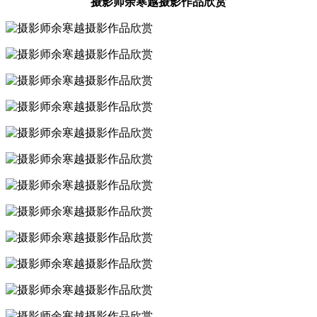
摄影师余寒越摄影作品欣赏