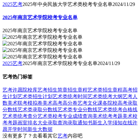
2025艺考
2025年中央民族大学艺术类校考专业名单
2024/11/29
2025年南京艺术学院校考专业名单
2025年南京艺术学院校考专业名单
2025艺考
2025年南京艺术学院校考专业名单
2024/11/29
艺考热门标签
艺考
许愿
院校库
艺考招生简章
招生章程
艺术类招生章程
高考招
生计划
艺术类招生计划
艺术类统考时间
艺术类统考大纲
艺考人
数
美术联考模拟卷
美术高考高分卷
艺考文化课
各院校高考录取
分数线
艺术类录取分数线
艺术类专业分数线
艺术类统考合格线
艺术类统考查分
艺术类校考专业成绩查询
美术统考考题
美术校
考考题
画室排名大全
录取查询
录取通知书
新生入学须知
在线许
愿
开学时间
新生大数据
没有更多了？去看看其它
艺考
内容吧