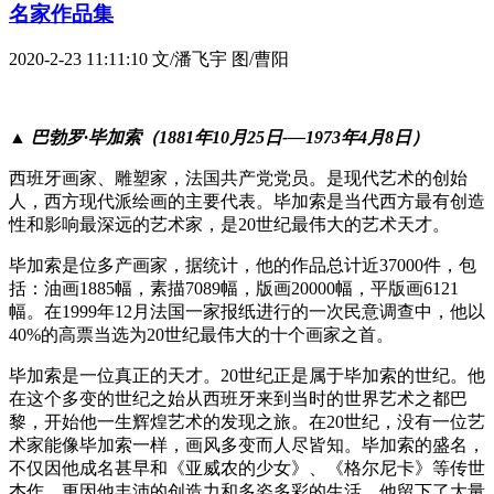
名家作品集
2020-2-23 11:11:10
文/潘飞宇 图/曹阳
▲
巴勃罗·毕加索（1881年10月25日-—1973年4月8日）
西班牙画家、雕塑家，法国共产党党员。是现代艺术的创始
人，西方现代派绘画的主要代表。毕加索是当代西方最有创造
性和影响最深远的艺术家，是20世纪最伟大的艺术天才。
毕加索是位多产画家，据统计，他的作品总计近37000件，包
括：油画1885幅，素描7089幅，版画20000幅，平版画6121
幅。在1999年12月法国一家报纸进行的一次民意调查中，他以
40%的高票当选为20世纪最伟大的十个画家之首。
毕加索是一位真正的天才。20世纪正是属于毕加索的世纪。他
在这个多变的世纪之始从西班牙来到当时的世界艺术之都巴
黎，开始他一生辉煌艺术的发现之旅。在20世纪，没有一位艺
术家能像毕加索一样，画风多变而人尽皆知。毕加索的盛名，
不仅因他成名甚早和《亚威农的少女》、《格尔尼卡》等传世
杰作，更因他丰沛的创造力和多姿多彩的生活，他留下了大量