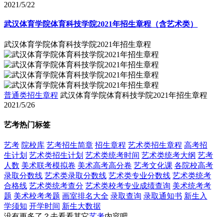
2021/5/22
武汉体育学院体育科技学院2021年招生章程（含艺术类）
武汉体育学院体育科技学院2021年招生章程
普通类招生章程
武汉体育学院体育科技学院2021年招生章程
2021/5/26
艺考热门标签
艺考
院校库
艺考招生简章
招生章程
艺术类招生章程
高考招
生计划
艺术类招生计划
艺术类统考时间
艺术类统考大纲
艺考
人数
美术联考模拟卷
美术高考高分卷
艺考文化课
各院校高考
录取分数线
艺术类录取分数线
艺术类专业分数线
艺术类统考
合格线
艺术类统考查分
艺术类校考专业成绩查询
美术统考考
题
美术校考考题
画室排名大全
录取查询
录取通知书
新生入
学须知
开学时间
新生大数据
没有更多了？去看看其它
艺考
内容吧