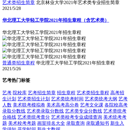
艺术类招生简章
北京林业大学2021年艺术类专业招生简章
2021/5/28
华北理工大学轻工学院2021年招生章程（含艺术类）
华北理工大学轻工学院2021年招生章程
普通类招生章程
华北理工大学轻工学院2021年招生章程
2021/5/26
艺考热门标签
艺考
院校库
艺考招生简章
招生章程
艺术类招生章程
高考招
生计划
艺术类招生计划
艺术类统考时间
艺术类统考大纲
艺考
人数
美术联考模拟卷
美术高考高分卷
艺考文化课
各院校高考
录取分数线
艺术类录取分数线
艺术类专业分数线
艺术类统考
合格线
艺术类统考查分
艺术类校考专业成绩查询
美术统考考
题
美术校考考题
画室排名大全
录取查询
录取通知书
新生入
学须知
开学时间
新生大数据