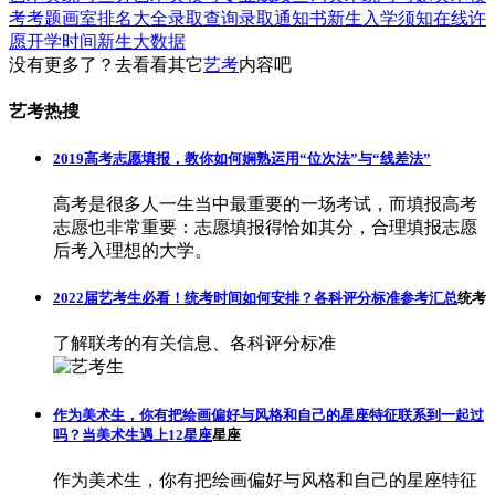
考考题
画室排名大全
录取查询
录取通知书
新生入学须知
在线许
愿
开学时间
新生大数据
没有更多了？去看看其它
艺考
内容吧
艺考热搜
2019高考志愿填报，教你如何娴熟运用“位次法”与“线差法”
高考是很多人一生当中最重要的一场考试，而填报高考
志愿也非常重要：志愿填报得恰如其分，合理填报志愿
后考入理想的大学。
2022届艺考生必看！统考时间如何安排？各科评分标准参考汇总
统考
了解联考的有关信息、各科评分标准
作为美术生，你有把绘画偏好与风格和自己的星座特征联系到一起过
吗？当美术生遇上12星座
星座
作为美术生，你有把绘画偏好与风格和自己的星座特征