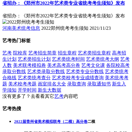
省招办：《郑州市2022年艺术类专业省统考考生须知》发布
省招办：《郑州市2022年艺术类专业省统考考生须知》发布
河南美术统考信息
2022郑州统考考生须知
2021/11/23
艺考热门标签
艺考
院校库
艺考招生简章
招生章程
艺术类招生章程
高考招
生计划
艺术类招生计划
艺术类统考时间
艺术类统考大纲
艺考
人数
美术联考模拟卷
美术高考高分卷
艺考文化课
各院校高考
录取分数线
艺术类录取分数线
艺术类专业分数线
艺术类统考
合格线
艺术类统考查分
艺术类校考专业成绩查询
美术统考考
题
美术校考考题
画室排名大全
录取查询
录取通知书
新生入
学须知
开学时间
新生大数据
没有更多了？去看看其它
艺考
内容吧
艺考热搜
2022届贵州省美术模拟联考（二模）高分卷
二模