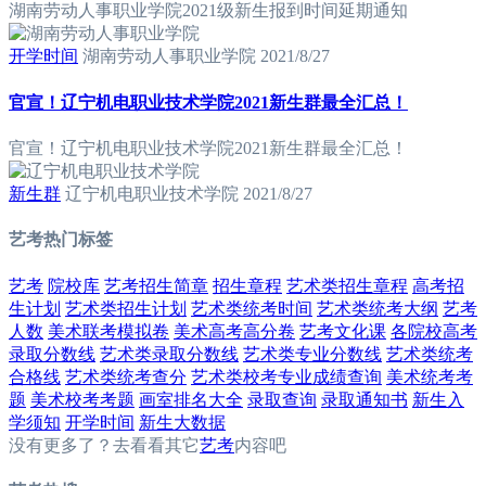
湖南劳动人事职业学院2021级新生报到时间延期通知
开学时间
湖南劳动人事职业学院
2021/8/27
官宣！辽宁机电职业技术学院2021新生群最全汇总！
官宣！辽宁机电职业技术学院2021新生群最全汇总！
新生群
辽宁机电职业技术学院
2021/8/27
艺考热门标签
艺考
院校库
艺考招生简章
招生章程
艺术类招生章程
高考招
生计划
艺术类招生计划
艺术类统考时间
艺术类统考大纲
艺考
人数
美术联考模拟卷
美术高考高分卷
艺考文化课
各院校高考
录取分数线
艺术类录取分数线
艺术类专业分数线
艺术类统考
合格线
艺术类统考查分
艺术类校考专业成绩查询
美术统考考
题
美术校考考题
画室排名大全
录取查询
录取通知书
新生入
学须知
开学时间
新生大数据
没有更多了？去看看其它
艺考
内容吧