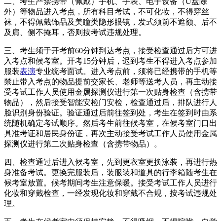
二、考生严禁携带（佩戴）手机、手表、电子设备（U盘除
外）等物品进入考点，所有科目考试，不可化妆，不得穿丝
袜，不得佩戴饰品及美瞳类隐形眼镜，发式须前不遮额、后不
及肩、侧不掩耳，否则按考试违规处理。
三、考生须于开考前60分钟到达考点，接受检查通过后方可进
入考点和候考室。开考15分钟后，迟到考生不得进入考点参加
服装
表演
专业统考面试。进入考点前，须将已经携带的手机等
禁止带入考点的物品提前交家长、老师等送考人员，再主动接
受考试工作人员使用金属探测仪进行第一次贴身检查（含携带
物品），然后接受智能安检门安检，检查通过后，排队进行人
脸识别身份验证。验证通过后前往签到处，考生在签到时由系
统随机确定考试顺序。然后考生前往候考室，在候考室门口出
具准考证和居民身份证，再次主动接受考试工作人员使用金属
探测仪进行第二次贴身检查（含携带物品）。
四、检查通过后进入候考室，先到更衣室更换泳装，再进行热
身准备考试。更换完服装后，装服装和道具的行李箱随考生在
候考室放置。候考期间考生注意保暖。接受考试工作人员进行
化妆和穿戴检查，一经发现化妆和穿戴不合规，按考试违规处
理。