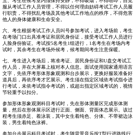
五、考生在候考室内须保持安静，不得吸烟，不得喧哗，自觉
服从考试工作人员管理，不得以任何理由妨碍考试工作人员履
行职责，不得扰乱考场及其他考试工作地点的秩序，不得危害
他人的身体健康和生命安全。
六、考生根据考试工作人员叫号参加考试，进入考场前，考生
在考场门口出具准考证和居民身份证，接受考试工作人员进行
人脸身份验证。考试按5名考生1组进行，1名考生在考场内考
试时，其余考生在考场外候考，候考期间考生注意保暖。
七、考生进入考场后，将准考证、居民身份证和U盘交考试工
作人员，并在大屏幕上核对本人信息。面试使用国家通用语言
文字，先依序考形体形象观测和台步展示，更换好服装准备好
道具后，再依序考才艺展示。考生须在指定区域依考试指令进
行考试，未依考试指令考试的，或超出指定区域考试的，视情
节轻重予以扣分。
参加形体形象观测科目考试时，先在形体测量区完成形体测
量，然后在形体展示区进行正面、侧面、背面体态展示。该过
程考生须赤足、着泳装，其中女生着纯色、分体、不带裙边泳
装，男生着纯色泳裤。
参加台步展示科目考试时，考生随背景音乐按T型行进路线行