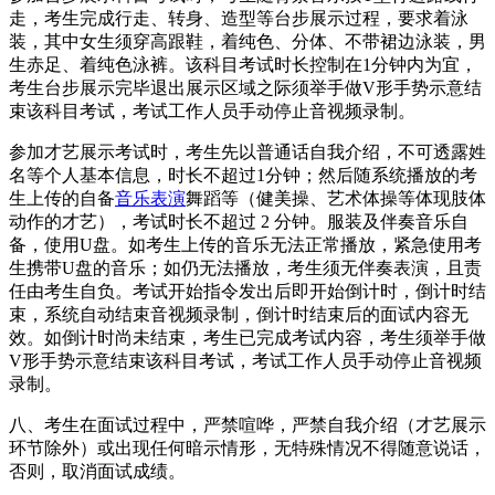
走，考生完成行走、转身、造型等台步展示过程，要求着泳
装，其中女生须穿高跟鞋，着纯色、分体、不带裙边泳装，男
生赤足、着纯色泳裤。该科目考试时长控制在1分钟内为宜，
考生台步展示完毕退出展示区域之际须举手做V形手势示意结
束该科目考试，考试工作人员手动停止音视频录制。
参加才艺展示考试时，考生先以普通话自我介绍，不可透露姓
名等个人基本信息，时长不超过1分钟；然后随系统播放的考
生上传的自备
音乐表演
舞蹈等（健美操、艺术体操等体现肢体
动作的才艺），考试时长不超过 2 分钟。服装及伴奏音乐自
备，使用U盘。如考生上传的音乐无法正常播放，紧急使用考
生携带U盘的音乐；如仍无法播放，考生须无伴奏表演，且责
任由考生自负。考试开始指令发出后即开始倒计时，倒计时结
束，系统自动结束音视频录制，倒计时结束后的面试内容无
效。如倒计时尚未结束，考生已完成考试内容，考生须举手做
V形手势示意结束该科目考试，考试工作人员手动停止音视频
录制。
八、考生在面试过程中，严禁喧哗，严禁自我介绍（才艺展示
环节除外）或出现任何暗示情形，无特殊情况不得随意说话，
否则，取消面试成绩。