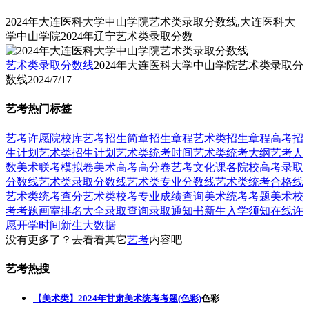
2024年大连医科大学中山学院艺术类录取分数线,大连医科大
学中山学院2024年辽宁艺术类录取分数
艺术类录取分数线
2024年大连医科大学中山学院艺术类录取分
数线
2024/7/17
艺考热门标签
艺考
许愿
院校库
艺考招生简章
招生章程
艺术类招生章程
高考招
生计划
艺术类招生计划
艺术类统考时间
艺术类统考大纲
艺考人
数
美术联考模拟卷
美术高考高分卷
艺考文化课
各院校高考录取
分数线
艺术类录取分数线
艺术类专业分数线
艺术类统考合格线
艺术类统考查分
艺术类校考专业成绩查询
美术统考考题
美术校
考考题
画室排名大全
录取查询
录取通知书
新生入学须知
在线许
愿
开学时间
新生大数据
没有更多了？去看看其它
艺考
内容吧
艺考热搜
【美术类】2024年甘肃美术统考考题(色彩)
色彩