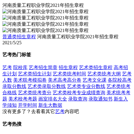
河南质量工程职业学院2021年招生章程
普通类招生章程
河南质量工程职业学院2021年招生章程
2021/5/25
艺考热门标签
艺考
院校库
艺考招生简章
招生章程
艺术类招生章程
高考招
生计划
艺术类招生计划
艺术类统考时间
艺术类统考大纲
艺考
人数
美术联考模拟卷
美术高考高分卷
艺考文化课
各院校高考
录取分数线
艺术类录取分数线
艺术类专业分数线
艺术类统考
合格线
艺术类统考查分
艺术类校考专业成绩查询
美术统考考
题
美术校考考题
画室排名大全
录取查询
录取通知书
新生入
学须知
开学时间
新生大数据
没有更多了？去看看其它
艺考
内容吧
艺考热搜