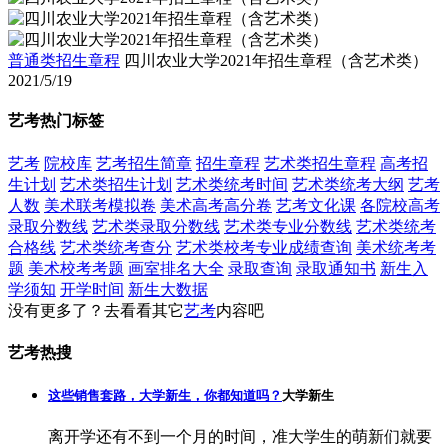
普通类招生章程
四川农业大学2021年招生章程（含艺术类）
2021/5/19
艺考热门标签
艺考
院校库
艺考招生简章
招生章程
艺术类招生章程
高考招
生计划
艺术类招生计划
艺术类统考时间
艺术类统考大纲
艺考
人数
美术联考模拟卷
美术高考高分卷
艺考文化课
各院校高考
录取分数线
艺术类录取分数线
艺术类专业分数线
艺术类统考
合格线
艺术类统考查分
艺术类校考专业成绩查询
美术统考考
题
美术校考考题
画室排名大全
录取查询
录取通知书
新生入
学须知
开学时间
新生大数据
没有更多了？去看看其它
艺考
内容吧
艺考热搜
这些销售套路，大学新生，你都知道吗？
大学新生
离开学还有不到一个月的时间，准大学生的萌新们就要