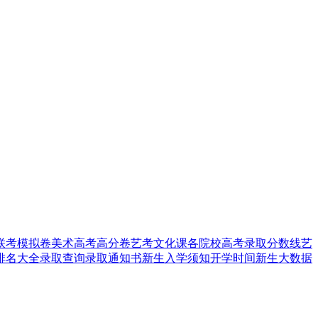
联考模拟卷
美术高考高分卷
艺考文化课
各院校高考录取分数线
艺
排名大全
录取查询
录取通知书
新生入学须知
开学时间
新生大数据