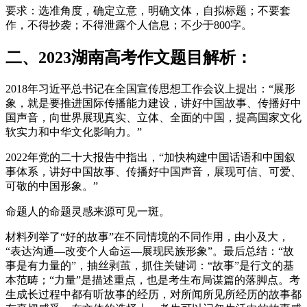
要求：选准角度，确定立意，明确文体，自拟标题；不要套
作，不得抄袭；不得泄露个人信息；不少于800字。
二、2023湖南高考作文题目解析：
2018年习近平总书记在全国宣传思想工作会议上提出：“展形
象，就是要推进国际传播能力建设，讲好中国故事、传播好中
国声音，向世界展现真实、立体、全面的中国，提高国家文化
软实力和中华文化影响力。”
2022年党的二十大报告中指出，“加快构建中国话语和中国叙
事体系，讲好中国故事、传播好中国声音，展现可信、可爱、
可敬的中国形象。”
命题人的命题灵感来源可见一斑。
材料列举了“好的故事”在不同情境的不同作用，由小及大，
“表达沟通—改变个人命运—展现民族形象”。最后总结：“故
事是有力量的”，抽丝剥茧，抓住关键词：“故事”是行文的基
本范畴；“力量”是描述重点，也是考生布局谋篇的落脚点。考
生成长过程中都有听故事的经历，对所闻所见所经历的故事都