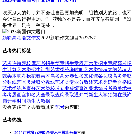
2023年新疆高考作文题目【已公布】
吹灭别人的灯，并不会让自己更加光明；阻挡别人的路，也不
会让自己行得更远。“一花独放不是春，百花齐放春满园。”如
果世界上只有一种花朵...
新疆高考语文作文
2023新疆作文题目
2023/6/7
艺考热门标签
艺考
许愿
院校库
艺考招生简章
招生章程
艺术类招生章程
高考招
生计划
艺术类招生计划
艺术类统考时间
艺术类统考大纲
艺考人
数
美术联考模拟卷
美术高考高分卷
艺考文化课
各院校高考录取
分数线
艺术类录取分数线
艺术类专业分数线
艺术类统考合格线
艺术类统考查分
艺术类校考专业成绩查询
美术统考考题
美术校
考考题
画室排名大全
录取查询
录取通知书
新生入学须知
在线许
愿
开学时间
新生大数据
没有更多了？去看看其它
艺考
内容吧
艺考热搜
2023江苏省百校联考美术三模高分卷
三模