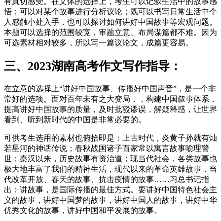
有真切感受。在文体的选择上，考生可以记叙生活中的故事感
悟；可以对某个故事进行分析议论；既可以书写日常生活中个
人感触小处入手，也可以探讨如何讲好中国故事等宏观问题。
本题可以选择的范围较宽，审题立意、布局谋篇都不难。因为
可选素材相对较多，所以写一篇议论文，成篇更容易。
三、2023湖南高考作文写作指导：
在立意的选择上“讲好中国故事、传播好中国声音”，是一个非
常好的选项。面对百年未有之大变局，，构建中国叙事体系，
提高讲好中国故事的质量，及时批驳谬误，解疑释惑，让世界
看到、听到新时代的中国是非常必要的。
可供考生选用的素材也俯拾即是：上古时代，炎黄子孙就有灿
若星河的神话传说；春秋战国诸子百家常以寓言故事喻理警
世；秦汉以来，历史故事有资治道；现当代社会，各类故事也
极大地丰富了我们的精神生活，现代以来的革命英雄故事，当
代改革开放、春天的故事、抗击疫情的故事……习总书记指
出：讲故事，是国际传播的最佳方式。要讲好中国特色社会主
义的故事，讲好中国梦的故事，讲好中国人的故事，讲好中华
优秀文化的故事，讲好中国和平发展的故事。