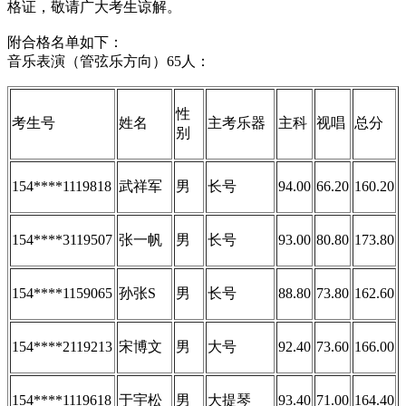
格证，敬请广大考生谅解。
附合格名单如下：
音乐表演（管弦乐方向）65人：
性
考生号
姓名
主考乐器
主科
视唱
总分
别
154****1119818
武祥军
男
长号
94.00
66.20
160.20
154****3119507
张一帆
男
长号
93.00
80.80
173.80
154****1159065
孙张S
男
长号
88.80
73.80
162.60
154****2119213
宋博文
男
大号
92.40
73.60
166.00
154****1119618
于宇松
男
大提琴
93.40
71.00
164.40