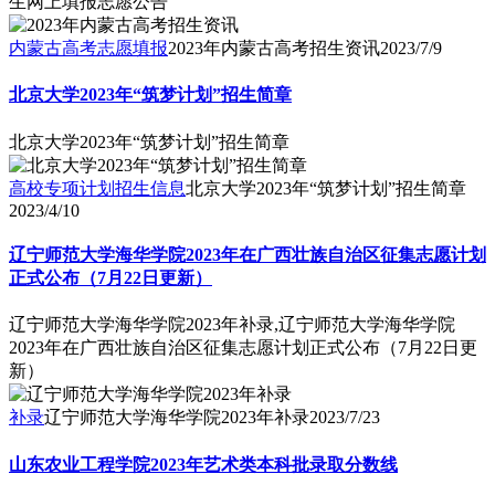
生网上填报志愿公告
内蒙古高考志愿填报
2023年内蒙古高考招生资讯
2023/7/9
北京大学2023年“筑梦计划”招生简章
北京大学2023年“筑梦计划”招生简章
高校专项计划招生信息
北京大学2023年“筑梦计划”招生简章
2023/4/10
辽宁师范大学海华学院2023年在广西壮族自治区征集志愿计划
正式公布（7月22日更新）
辽宁师范大学海华学院2023年补录,辽宁师范大学海华学院
2023年在广西壮族自治区征集志愿计划正式公布（7月22日更
新）
补录
辽宁师范大学海华学院2023年补录
2023/7/23
山东农业工程学院2023年艺术类本科批录取分数线