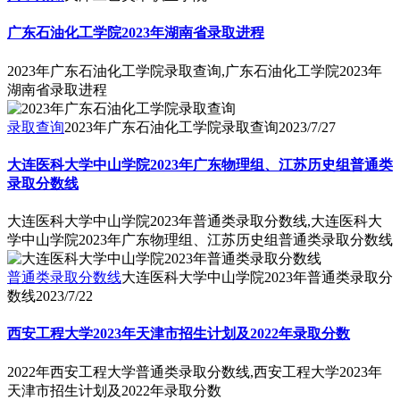
广东石油化工学院2023年湖南省录取进程
2023年广东石油化工学院录取查询,广东石油化工学院2023年
湖南省录取进程
录取查询
2023年广东石油化工学院录取查询
2023/7/27
大连医科大学中山学院2023年广东物理组、江苏历史组普通类
录取分数线
大连医科大学中山学院2023年普通类录取分数线,大连医科大
学中山学院2023年广东物理组、江苏历史组普通类录取分数线
普通类录取分数线
大连医科大学中山学院2023年普通类录取分
数线
2023/7/22
西安工程大学2023年天津市招生计划及2022年录取分数
2022年西安工程大学普通类录取分数线,西安工程大学2023年
天津市招生计划及2022年录取分数