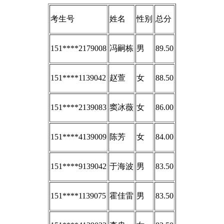
考生号
姓名
性别
总分
151****2179008
冯嗣栋
男
89.50
151****1139042
赵萱
女
88.50
151****2139083
窦冰薇
女
86.00
151****4139009
陈芳
女
84.00
151****9139042
于海波
男
83.50
151****1139075
霍佳雷
男
83.50