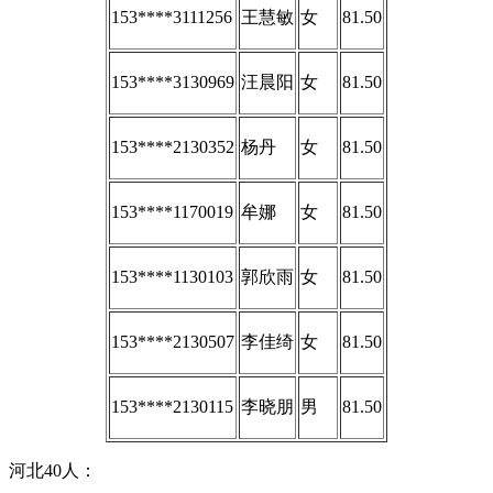
153****3111256
王慧敏
女
81.50
153****3130969
汪晨阳
女
81.50
153****2130352
杨丹
女
81.50
153****1170019
牟娜
女
81.50
153****1130103
郭欣雨
女
81.50
153****2130507
李佳绮
女
81.50
153****2130115
李晓朋
男
81.50
河北40人：