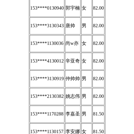
153****0130940
郭宇楠
女
82.00
153****3130343
唐帅
男
82.00
153****1130036
尚w亦
女
82.00
153****4130012
辛亚奇
女
82.00
153****3130919
仲帅帅
男
82.00
153****2130382
姚志伟
男
82.00
153****1170288
李嘉圣
男
81.50
153****1130157
李安娜
女
81.50