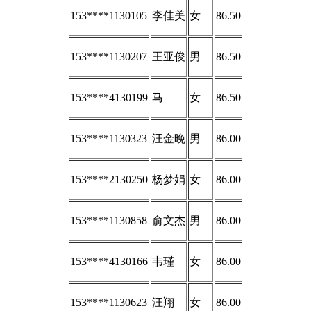
153****1130105
李佳美
女
86.50
153****1130207
王亚俊
男
86.50
153****4130199
马
女
86.50
153****1130323
汪金晚
男
86.00
153****2130250
杨梦娟
女
86.00
153****1130858
俞文杰
男
86.00
153****4130166
韦瑾
女
86.00
153****1130623
汪翔
女
86.00