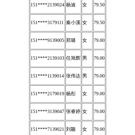
151****2139024
杨迪
女
79.50
151****3179111
秦小溪
女
79.50
151****9139005
郑璐
女
79.00
151****2139103
任旭辉
男
79.00
151****1139014
张伟达
男
79.00
151****2179019
杨彤
女
79.00
151****3139047
张睿婷
女
79.00
151****7139021
刘颖
女
79.00