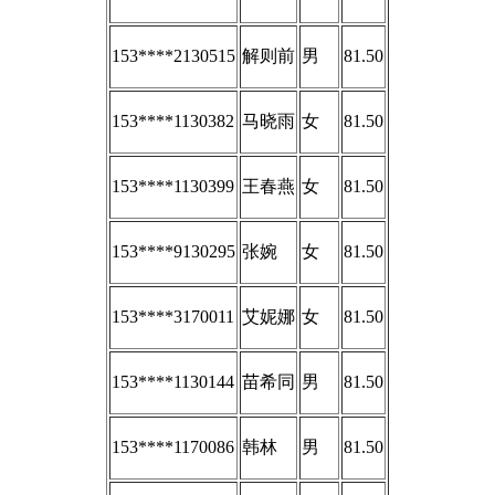
153****2130515
解则前
男
81.50
153****1130382
马晓雨
女
81.50
153****1130399
王春燕
女
81.50
153****9130295
张婉
女
81.50
153****3170011
艾妮娜
女
81.50
153****1130144
苗希同
男
81.50
153****1170086
韩林
男
81.50