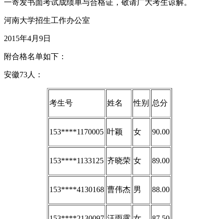
一寄发书面考试成绩单与合格证，敬请广大考生谅解。
河南大学招生工作办公室
2015年4月9日
附合格名单如下：
安徽73人：
考生号
姓名
性别
总分
153****1170005
叶颖
女
90.00
153****1133125
齐晓荣
女
89.00
153****4130168
曹伟杰
男
88.00
153****2130097
汪雨露
女
87.50