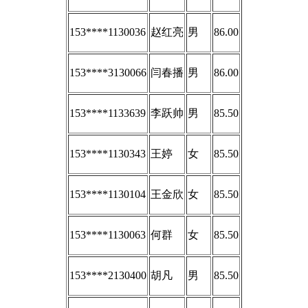
153****1130036
赵红亮
男
86.00
153****3130066
闫春播
男
86.00
153****1133639
李跃帅
男
85.50
153****1130343
王婷
女
85.50
153****1130104
王金欣
女
85.50
153****1130063
何群
女
85.50
153****2130400
胡凡
男
85.50