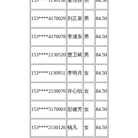
153****1130130
童传胜
男
84.50
153****4170029
刘正泉
男
84.50
153****4170078
李浦东
男
84.50
153****2130520
楚卫斌
男
84.50
153****1130951
李明月
女
84.50
153****2130070
许心怡
女
84.50
153****5170003
彭健芳
女
84.50
153****2130126
钱凡
女
84.50