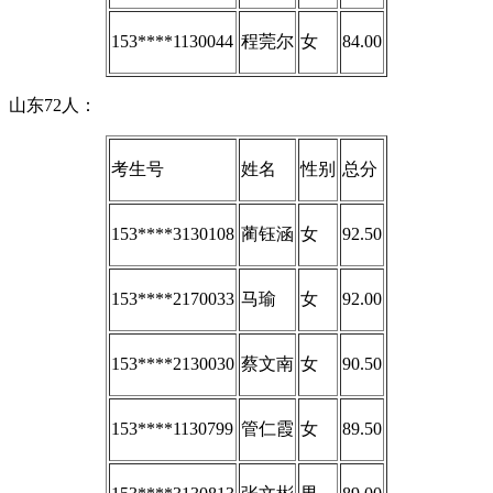
153****1130044
程莞尔
女
84.00
山东72人：
考生号
姓名
性别
总分
153****3130108
蔺钰涵
女
92.50
153****2170033
马瑜
女
92.00
153****2130030
蔡文南
女
90.50
153****1130799
管仁霞
女
89.50