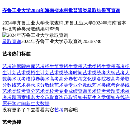
齐鲁工业大学2024年海南省本科批普通类录取结果可查询
2024年齐鲁工业大学录取查询,齐鲁工业大学2024年海南省本
科批普通类录取结果可查询
录取查询
2024年齐鲁工业大学录取查询
2024/7/30
艺考热门标签
艺考
许愿
院校库
艺考招生简章
招生章程
艺术类招生章程
高考招
生计划
艺术类招生计划
艺术类统考时间
艺术类统考大纲
艺考人
数
美术联考模拟卷
美术高考高分卷
艺考文化课
各院校高考录取
分数线
艺术类录取分数线
艺术类专业分数线
艺术类统考合格线
艺术类统考查分
艺术类校考专业成绩查询
美术统考考题
美术校
考考题
画室排名大全
录取查询
录取通知书
新生入学须知
在线许
愿
开学时间
新生大数据
没有更多了？去看看其它
艺考
内容吧
艺考热搜