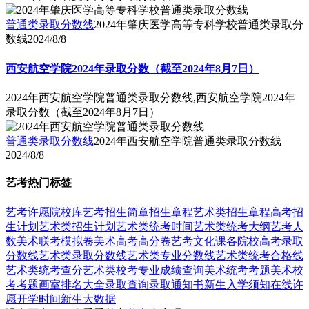
普通类录取分数线
2024年肇庆医学高等专科学校普通类录取分
数线
2024/8/8
西安航空学院2024年录取分数（截至2024年8月7日）
2024年西安航空学院普通类录取分数线,西安航空学院2024年
录取分数（截至2024年8月7日）
普通类录取分数线
2024年西安航空学院普通类录取分数线
2024/8/8
艺考热门标签
艺考
许愿
院校库
艺考招生简章
招生章程
艺术类招生章程
高考招
生计划
艺术类招生计划
艺术类统考时间
艺术类统考大纲
艺考人
数
美术联考模拟卷
美术高考高分卷
艺考文化课
各院校高考录取
分数线
艺术类录取分数线
艺术类专业分数线
艺术类统考合格线
艺术类统考查分
艺术类校考专业成绩查询
美术统考考题
美术校
考考题
画室排名大全
录取查询
录取通知书
新生入学须知
在线许
愿
开学时间
新生大数据