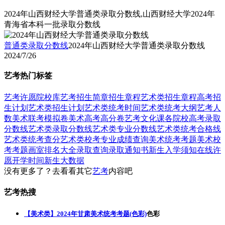
2024年山西财经大学普通类录取分数线,山西财经大学2024年
青海省本科一批录取分数线
普通类录取分数线
2024年山西财经大学普通类录取分数线
2024/7/26
艺考热门标签
艺考
许愿
院校库
艺考招生简章
招生章程
艺术类招生章程
高考招
生计划
艺术类招生计划
艺术类统考时间
艺术类统考大纲
艺考人
数
美术联考模拟卷
美术高考高分卷
艺考文化课
各院校高考录取
分数线
艺术类录取分数线
艺术类专业分数线
艺术类统考合格线
艺术类统考查分
艺术类校考专业成绩查询
美术统考考题
美术校
考考题
画室排名大全
录取查询
录取通知书
新生入学须知
在线许
愿
开学时间
新生大数据
没有更多了？去看看其它
艺考
内容吧
艺考热搜
【美术类】2024年甘肃美术统考考题(色彩)
色彩