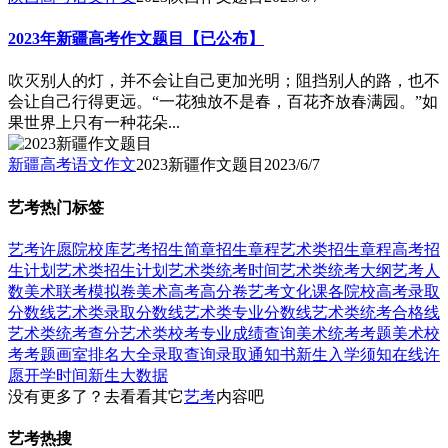
2023年新疆高考作文题目【已公布】
吹灭别人的灯，并不会让自己更加光明；阻挡别人的路，也不
会让自己行得更远。“一花独放不是春，百花齐放春满园。”如
果世界上只有一种花朵...
新疆高考语文作文
2023新疆作文题目
2023/6/7
艺考热门标签
艺考
许愿
院校库
艺考招生简章
招生章程
艺术类招生章程
高考招
生计划
艺术类招生计划
艺术类统考时间
艺术类统考大纲
艺考人
数
美术联考模拟卷
美术高考高分卷
艺考文化课
各院校高考录取
分数线
艺术类录取分数线
艺术类专业分数线
艺术类统考合格线
艺术类统考查分
艺术类校考专业成绩查询
美术统考考题
美术校
考考题
画室排名大全
录取查询
录取通知书
新生入学须知
在线许
愿
开学时间
新生大数据
没有更多了？去看看其它
艺考
内容吧
艺考热搜