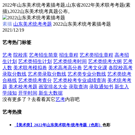
2022年山东美术统考素描考题,山东省2022年美术联考考题(素
描),2022山东美术统考真题公布。
素描
山东美术统考考题
2022山东美术统考素描考题
2021/12/19
艺考热门标签
艺考
院校库
艺考招生简章
招生章程
艺术类招生章程
高考招
生计划
艺术类招生计划
艺术类统考时间
艺术类统考大纲
艺考
人数
美术联考模拟卷
美术高考高分卷
艺考文化课
各院校高考
录取分数线
艺术类录取分数线
艺术类专业分数线
艺术类统考
合格线
艺术类统考查分
艺术类校考专业成绩查询
美术统考考
题
美术校考考题
画室排名大全
录取查询
录取通知书
新生入
学须知
开学时间
新生大数据
没有更多了？去看看其它
艺考
内容吧
艺考热搜
【美术类】2022年山东美术联考/统考考题（色彩）
色彩