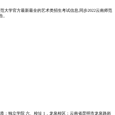
师范大学官方最新最全的艺术类招生考试信息,同步2022云南师范
告。
性质：独立学院 六、校址 1．龙泉校区：云南省昆明市龙泉路岗