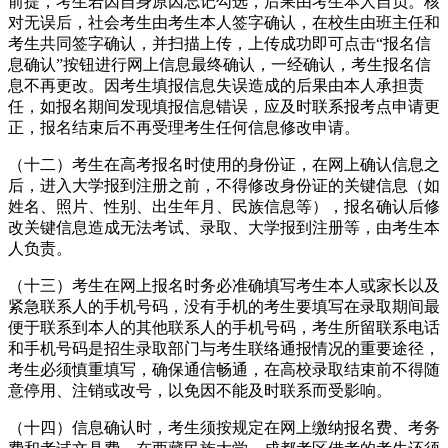
前提，考生若因自身原因忘记勾选，后果由考生本人自负。核
对无误后，社会考生由考生本人签字确认，在校生由班主任和
考生共同签字确认，并扫描上传，上传成功即可点击“报名信
息确认”按钮进行网上信息最终确认，一经确认，考生报名信
息不再更改。因考生填报信息失误造成的后果由本人承担责
任，如报名期间发现填报信息错误，应及时联系报考点申请更
正，报名结束后不再受理考生任何信息修改申请。
（十二）考生在高考报名时使用的身份证，在网上确认信息之
后，进入大学报到注册之前，不得修改身份证的关键信息（如
姓名、照片、性别、出生年月、民族信息等），报名确认后修
改关键信息造成无法考试、录取、大学报到注册等，由考生本
人负责。
（十三）考生在网上报名时务必准确填写考生本人或家长以及
紧急联系人的手机号码，没有手机的考生要填写在录取期间最
便于联系到本人的其他联系人的手机号码，考生所留联系电话
和手机号码是招生录取部门与考生联络通报情况的重要途径，
考生必须慎重填写，确保通信畅通，在高校录取结束前不得随
意停用、注销或改号，以免因不能及时联系而受影响。
（十四）信息确认时，考生须按规定在网上缴纳报名费、考务