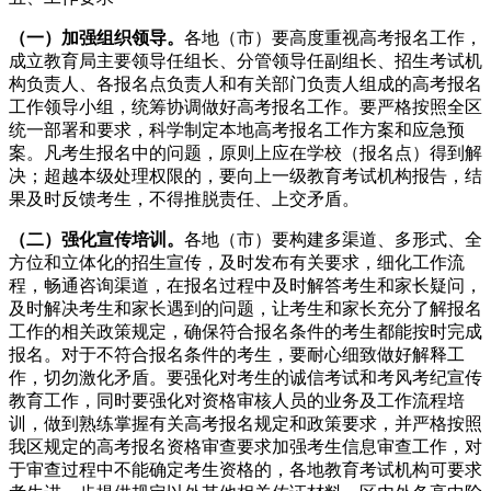
（一）加强组织领导
。
各地（市）要高度重视高考报名工作，
成立教育局主要领导任组长、分管领导任副组长、招生考试机
构负责人、各报名点负责人和有关部门负责人组成的高考报名
工作领导小组，统筹协调做好高考报名工作。要严格按照全区
统一部署和要求，科学制定本地高考报名工作方案和应急预
案。凡考生报名中的问题，原则上应在学校（报名点）得到解
决；超越本级处理权限的，要向上一级教育考试机构报告，结
果及时反馈考生，不得推脱责任、上交矛盾。
（二）强化宣传培训
。
各地（市）要构建多渠道、多形式、全
方位和立体化的招生宣传，及时发布有关要求，细化工作流
程，畅通咨询渠道，在报名过程中及时解答考生和家长疑问，
及时解决考生和家长遇到的问题，让考生和家长充分了解报名
工作的相关政策规定，确保符合报名条件的考生都能按时完成
报名。对于不符合报名条件的考生，要耐心细致做好解释工
作，切勿激化矛盾。要强化对考生的诚信考试和考风考纪宣传
教育工作，同时要强化对资格审核人员的业务及工作流程培
训，做到熟练掌握有关高考报名规定和政策要求，并严格按照
我区规定的高考报名资格审查要求加强考生信息审查工作，对
于审查过程中不能确定考生资格的，各地教育考试机构可要求