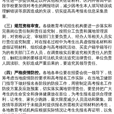
考生进一步提供规定以外其他相关佐证材料。区内外各高中阶
段学校要加强对考生的网报培训，减少因考生本人填写错误或
理解错误等原因造成的失误，切实提高高考报名信息采集质
量。
（三）规范资格审查
。
各级教育考试招生机构要进一步落实和
完善岗位责任制和责任追究制，按照分工负责和属地管理原
则，对资格认定、审核部门主要负责人、经办人等相关人员实
行责任追究制度，对在报名过程中为考生出具虚假报名材料和
虚假证明材料、组织或参与高考移民活动、买卖户籍学籍等行
为的有关部门工作人员，在调查核实后要追究相关责任人的责
任，触犯法律的要移送司法机关依法追究法律责任。单位负责
人因渎职、失职造成严重后果的，要追究其领导责任。
（四）严格疫情防控
。
各地各单位要在招委会统一领导下，统
筹考虑当地疫情防控要求和高考报名工作实际，在当地卫健部
门指导下做好报名各阶段的防疫工作，周密制定高考报名工作
防疫方案及应急预案，切实落实属地管理责任。要坚持把广大
考生的生命安全和身体健康放在首位，为考生报名提供合理便
利，让考生、家长少跑路，最大限度减少人员流动和聚集。因
疫情等原因对于未能及时提供报名所需相关证明材料的考生，
各地教育考试机构应根据实际情况让考生先报名再证明，以免