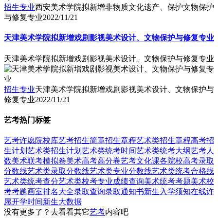
招生专业
西安美术学院拟新增非物质文化遗产、保护文物保护
与修复专业
2022/11/21
天津美术学院拟新增戏剧影视美术设计、文物保护与修复专业
天津美术学院拟新增戏剧影视美术设计、文物保护与修复专业
招生专业
天津美术学院拟新增戏剧影视美术设计、文物保护与
修复专业
2022/11/21
艺考热门标签
艺考
许愿
院校库
艺考招生简章
招生章程
艺术类招生章程
高考招
生计划
艺术类招生计划
艺术类统考时间
艺术类统考大纲
艺考人
数
美术联考模拟卷
美术高考高分卷
艺考文化课
各院校高考录取
分数线
艺术类录取分数线
艺术类专业分数线
艺术类统考合格线
艺术类统考查分
艺术类校考专业成绩查询
美术统考考题
美术校
考考题
画室排名大全
录取查询
录取通知书
新生入学须知
在线许
愿
开学时间
新生大数据
没有更多了？去看看其它
艺考
内容吧