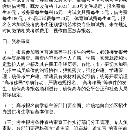
费和考试文具费，在西藏民族大学、成都考区借考的考生还须
缴纳借考费。藏发改价格〔2021〕380号文件规定，报名费每
生30元，考务费每生每科16元，考试文具费每生15元，借考费
每生180元，外语口试费每生20元，体育加试费每生40元，报
名艺术加试统考的考生还须缴纳艺术类专业加试费。未在规定
时间缴纳相关考试费用，视作自愿放弃报名。
四、资格审查
（一）报名参加我区普通高等学校招生的考生，必须接受报考
条件资格审查。审查内容包括本人户籍、学籍、实际就读和法
定监护人的户籍及其在藏工作经历等。各地（市）要切实加强
与招生成员单位的沟通协作，狠抓落实，强化户籍、学籍管
理，确保考生户籍、学籍及有关材料真实可信；统筹开展治理
“高考移民”专项行动，严防违规报名、“高考移民”等事件的发
生，确保高考报名顺利进行，确保高考的公平公正和社会大局
持续稳定。
（二）高考报名前学籍主管部门要全面、准确地向自治区招生
办提供考生学籍基本信息。
（三）考生报考条件资格审查工作实行部门分工管理、专人负
责制。各部门要严格落实“谁主管、谁审核、谁负责”的责任追