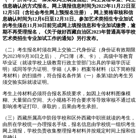
信息确认的方式报名。网上填报信息时间为2022年11月22日至
12月5日（含社会考生网上预报名注册），网上资格审核和信
息确认时间为12月6日至12月31日。参加艺术类招生专业加试
的考生须在11月30日前完成网上填报信息和专业加试缴费，逾
期不再受理报名，《关于做好西藏自治区2023年普通高等学校
艺术类招生专业加试工作的通知》另行发布。
（二）考生报名时须在网上交验二代身份证（身份证有效期限
为2023年9月30日之后）、户口簿（本、卡）、高级中等教育
毕业证（就读学校上级教育行政主管部门出具的学籍学历证
明）或同等学力证明、学籍（人事）档案等材料（以下简称报
考材料）的扫描件，符合报名条件第（一）条第3款的考生另
须交验实际就读证明。
考生上传材料必须符合报名系统要求，如因上传材料图像模
糊、大量留白空间、大小规格不符合要求等导致审核不通过或
影响准考证打印、录取的，后果由考生承担。
（三）西藏所属高中阶段学校和区外西藏中职班就读的考生，
由所在学校统一办理报名手续，报名信息由学校统一组织考生
网上填报，学校负责收集整理报考材料并按规定时间上报和信
息确认。