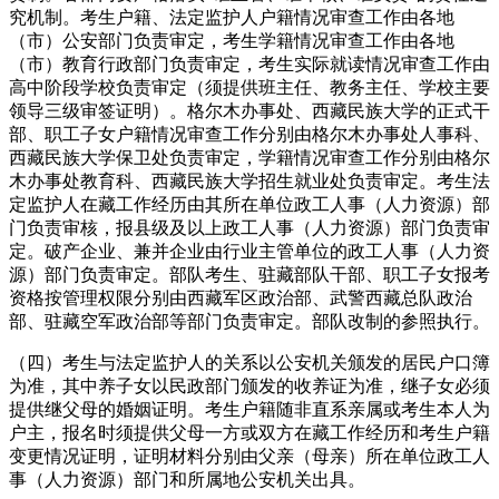
究机制。考生户籍、法定监护人户籍情况审查工作由各地
（市）公安部门负责审定，考生学籍情况审查工作由各地
（市）教育行政部门负责审定，考生实际就读情况审查工作由
高中阶段学校负责审定（须提供班主任、教务主任、学校主要
领导三级审签证明）。格尔木办事处、西藏民族大学的正式干
部、职工子女户籍情况审查工作分别由格尔木办事处人事科、
西藏民族大学保卫处负责审定，学籍情况审查工作分别由格尔
木办事处教育科、西藏民族大学招生就业处负责审定。考生法
定监护人在藏工作经历由其所在单位政工人事（人力资源）部
门负责审核，报县级及以上政工人事（人力资源）部门负责审
定。破产企业、兼并企业由行业主管单位的政工人事（人力资
源）部门负责审定。部队考生、驻藏部队干部、职工子女报考
资格按管理权限分别由西藏军区政治部、武警西藏总队政治
部、驻藏空军政治部等部门负责审定。部队改制的参照执行。
（四）考生与法定监护人的关系以公安机关颁发的居民户口簿
为准，其中养子女以民政部门颁发的收养证为准，继子女必须
提供继父母的婚姻证明。考生户籍随非直系亲属或考生本人为
户主，报名时须提供父母一方或双方在藏工作经历和考生户籍
变更情况证明，证明材料分别由父亲（母亲）所在单位政工人
事（人力资源）部门和所属地公安机关出具。