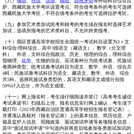
（八）
俄语
、
日语
、
法语
、
德语
、
西班牙语
等外语科目仅在拉
萨、西藏民族大学考区设置考点。符合借考条件的考生可选择
西藏民族大学考区，不符合借考条件的考生可选择拉萨考区。
（九）参加艺术类加试统考和校考的考生须在报名时选择艺术
加试，选填所报考的艺术类科目，不允许跨类报考。
（十）我区普通高等学校招生全国统一考试科目设置为3＋文
科综合/理科综合。其中3指语文（藏语文）、数学（分文理
科）、外语，文科综合指政治、历史、地理的综合，理科综合
指物理、
化学
、生物的综合。应试卷种分为统考试卷、民族试
卷两种类型。统考试卷考试科目为语文、数学、外语、综合共
4科；民族试卷考试科目为语文、藏语文、数学、外语、综合
共5科。选择民族试卷类型的，其语文和藏语文成绩分别按
50%计入总分，作为语文成绩。
（十一）网上报名时，考生须仔细阅读并签订《高考考生诚信
考试承诺书》扫描后上传。报名信息实行网上确认，考生须下
载打印《2023年西藏自治区普通高等学校招生报名登记表》，
并逐项认真核对《报名登记表》上的基本信息、简历信息、户
籍及监护人信息、照顾政策、面试加试申请等各项报名信息，
其中“面试加试申请”中勾选内容将是后续参加各类面试加试的