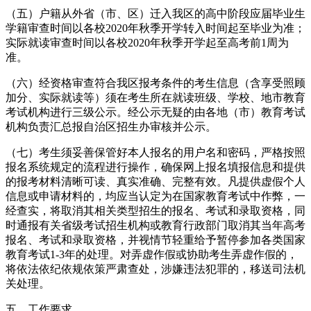
（五）户籍从外省（市、区）迁入我区的高中阶段应届毕业生
学籍审查时间以各校2020年秋季开学转入时间起至毕业为准；
实际就读审查时间以各校2020年秋季开学起至高考前1周为
准。
（六）经资格审查符合我区报考条件的考生信息（含享受照顾
加分、实际就读等）须在考生所在就读班级、学校、地市教育
考试机构进行三级公示。经公示无疑的由各地（市）教育考试
机构负责汇总报自治区招生办审核并公示。
（七）考生须妥善保管好本人报名的用户名和密码，严格按照
报名系统规定的流程进行操作，确保网上报名填报信息和提供
的报考材料清晰可读、真实准确、完整有效。凡提供虚假个人
信息或申请材料的，均应当认定为在国家教育考试中作弊，一
经查实，将取消其相关类型招生的报名、考试和录取资格，同
时通报有关省级考试招生机构或教育行政部门取消其当年高考
报名、考试和录取资格，并视情节轻重给予暂停参加各类国家
教育考试1-3年的处理。对弄虚作假或协助考生弄虚作假的，
将依法依纪依规依策严肃查处，涉嫌违法犯罪的，移送司法机
关处理。
五、工作要求