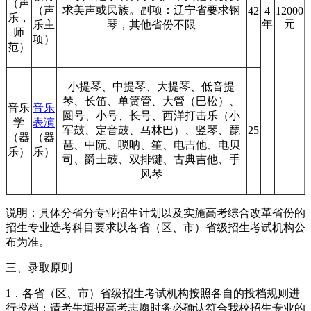
（声
（声
求美声或民族。副项：辽宁省要求钢
42
4
12000
乐，
年
元
乐主
琴，其他省份不限
师
项）
范）
小提琴、中提琴、大提琴、低音提
琴、长笛、单簧管、大管（巴松）、
音乐
音乐
圆号、小号、长号、西洋打击乐（小
学
表演
军鼓、定音鼓、马林巴）、竖琴、琵
25
（器
（器
琶、中阮、唢呐、笙、电吉他、电贝
乐）
乐）
司、爵士鼓、双排键、古典吉他、手
风琴
说明：具体分省分专业招生计划以及实施高考综合改革省份的
招生专业选考科目要求以各省（区、市）省级招生考试机构公
布为准。
三、录取原则
1．各省（区、市）省级招生考试机构按照各自的投档规则进
行投档；请考生填报高考志愿时务必确认符合我校招生专业的