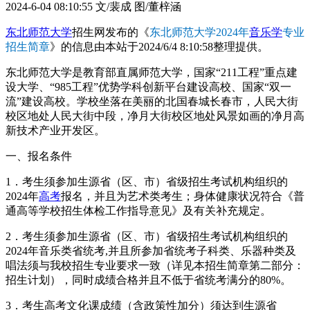
2024-6-04 08:10:55
文/裴成 图/董梓涵
东北师范大学
招生网发布的《
东北师范大学2024年
音乐学
专业
招生简章
》的信息由本站于2024/6/4 8:10:58整理提供。
东北师范大学是教育部直属师范大学，国家“211工程”重点建
设大学、“985工程”优势学科创新平台建设高校、国家“双一
流”建设高校。学校坐落在美丽的北国春城长春市，人民大街
校区地处人民大街中段，净月大街校区地处风景如画的净月高
新技术产业开发区。
一、报名条件
1．考生须参加生源省（区、市）省级招生考试机构组织的
2024年
高考
报名，并且为艺术类考生；身体健康状况符合《普
通高等学校招生体检工作指导意见》及有关补充规定。
2．考生须参加生源省（区、市）省级招生考试机构组织的
2024年音乐类省统考,并且所参加省统考子科类、乐器种类及
唱法须与我校招生专业要求一致（详见本招生简章第二部分：
招生计划），同时成绩合格并且不低于省统考满分的80%。
3．考生高考文化课成绩（含政策性加分）须达到生源省