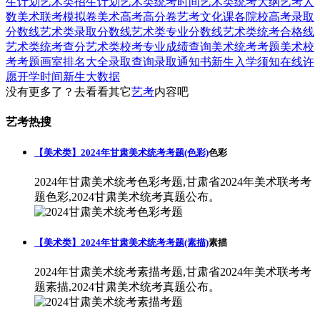
生计划
艺术类招生计划
艺术类统考时间
艺术类统考大纲
艺考人
数
美术联考模拟卷
美术高考高分卷
艺考文化课
各院校高考录取
分数线
艺术类录取分数线
艺术类专业分数线
艺术类统考合格线
艺术类统考查分
艺术类校考专业成绩查询
美术统考考题
美术校
考考题
画室排名大全
录取查询
录取通知书
新生入学须知
在线许
愿
开学时间
新生大数据
没有更多了？去看看其它
艺考
内容吧
艺考热搜
【美术类】2024年甘肃美术统考考题(色彩)
色彩
2024年甘肃美术统考色彩考题,甘肃省2024年美术联考考
题色彩,2024甘肃美术统考真题公布。
【美术类】2024年甘肃美术统考考题(素描)
素描
2024年甘肃美术统考素描考题,甘肃省2024年美术联考考
题素描,2024甘肃美术统考真题公布。