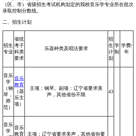
（区、市）省级招生考试机构划定的我校音乐学专业所在批次
录取控制分数线。
二、招生计划
省统
招
招生
考子
生
学
学费/
乐器种类及唱法要求
专业
科类
计
制
年
要求
划
音乐
音乐
学
教育
（钢
主项：钢琴。副项：辽宁省要求美
（器
43
琴，
声，其他省份不限
乐主
师
项）
范）
音乐
音乐
学
教育
主项：辽宁省要求美声，其他省份要