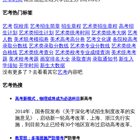
艺考热门标签
艺考
院校库
艺考招生简章
招生章程
艺术类招生章程
高考招
生计划
艺术类招生计划
艺术类统考时间
艺术类统考大纲
艺考
人数
美术联考模拟卷
美术高考高分卷
艺考文化课
各院校高考
录取分数线
艺术类录取分数线
艺术类专业分数线
艺术类统考
合格线
艺术类统考查分
艺术类校考专业成绩查询
美术统考考
题
美术校考考题
画室排名大全
录取查询
录取通知书
新生入
学须知
开学时间
新生大数据
没有更多了？去看看其它
艺考
内容吧
艺考热搜
高考新模式，物理或将成为必选科目
新高考
2014年，国务院发布《关于深化考试招生制度改革的实
施意见》，启动新一轮高考改革，上海、浙江先行实
施，到目前为止已经有30个地区宣布过启动高考改革。
教育部：多项措施严防替考
严防替考