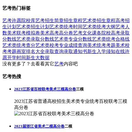
艺考热门标签
艺考
许愿
院校库
艺考招生简章
招生章程
艺术类招生章程
高考招
生计划
艺术类招生计划
艺术类统考时间
艺术类统考大纲
艺考人
数
美术联考模拟卷
美术高考高分卷
艺考文化课
各院校高考录取
分数线
艺术类录取分数线
艺术类专业分数线
艺术类统考合格线
艺术类统考查分
艺术类校考专业成绩查询
美术统考考题
美术校
考考题
画室排名大全
录取查询
录取通知书
新生入学须知
在线许
愿
开学时间
新生大数据
没有更多了？去看看其它
艺考
内容吧
艺考热搜
2023江苏省百校联考美术三模高分卷
三模
2023江苏省普通高校招生美术类专业统考百校联考三模
高分卷
2023届浙江省美术二模高分卷
二模