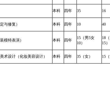
本科
四年
35
16
定与修复）
本科
四年
10
40
15（男5女
18
装模特表演）
本科
四年
10）
15）
美术设计（化妆美容设计）
本科
四年
35（女）
15