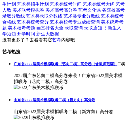
生计划
艺术类招生计划
艺术类统考时间
艺术类统考大纲
艺考
人数
美术联考模拟卷
美术高考高分卷
艺考文化课
各院校高考
录取分数线
艺术类录取分数线
艺术类专业分数线
艺术类统考
合格线
艺术类统考查分
艺术类校考专业成绩查询
美术统考考
题
美术校考考题
画室排名大全
录取查询
录取通知书
新生入
学须知
开学时间
新生大数据
没有更多了？去看看其它
艺考
内容吧
艺考热搜
广东省2022届美术模拟联考（艺向二模）高分卷（含教师范画）
二模
2022届广东艺向二模高分卷来袭！广东省2022届美术模
拟联考（艺向二模）高分卷
山东省2022届美术模拟联考二模（新方向）高分卷
山东省2022届美术模拟联考二模（新方向）高分卷