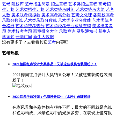
艺考
院校库
艺考招生简章
招生章程
艺术类招生章程
高考招
生计划
艺术类招生计划
艺术类统考时间
艺术类统考大纲
艺考
人数
美术联考模拟卷
美术高考高分卷
艺考文化课
各院校高考
录取分数线
艺术类录取分数线
艺术类专业分数线
艺术类统考
合格线
艺术类统考查分
艺术类校考专业成绩查询
美术统考考
题
美术校考考题
画室排名大全
录取查询
录取通知书
新生入
学须知
开学时间
新生大数据
没有更多了？去看看其它
艺考
内容吧
艺考热搜
2021德国红点设计大奖作品！又被这些获奖包装圈粉了！
2021德国红点设计大奖结果公布！又被这些获奖包装圈
粉了！
2022联考考前冲刺：色彩风景写生（水粉）步骤解析
色彩风景和色彩静物有很多不同，最大的不同就是光线
和色彩构成。风景色彩中的光源多变，在表现上也有很