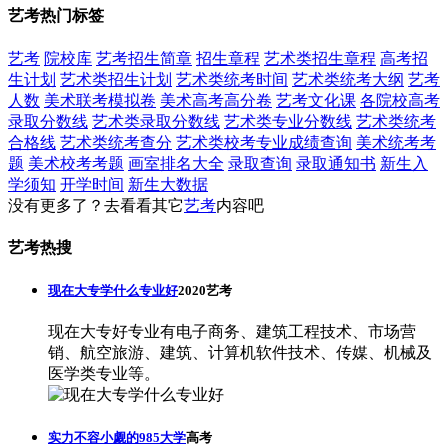
艺考热门标签
艺考
院校库
艺考招生简章
招生章程
艺术类招生章程
高考招
生计划
艺术类招生计划
艺术类统考时间
艺术类统考大纲
艺考
人数
美术联考模拟卷
美术高考高分卷
艺考文化课
各院校高考
录取分数线
艺术类录取分数线
艺术类专业分数线
艺术类统考
合格线
艺术类统考查分
艺术类校考专业成绩查询
美术统考考
题
美术校考考题
画室排名大全
录取查询
录取通知书
新生入
学须知
开学时间
新生大数据
没有更多了？去看看其它
艺考
内容吧
艺考热搜
现在大专学什么专业好
2020艺考
现在大专好专业有电子商务、建筑工程技术、市场营
销、航空旅游、建筑、计算机软件技术、传媒、机械及
医学类专业等。
实力不容小觑的985大学
高考