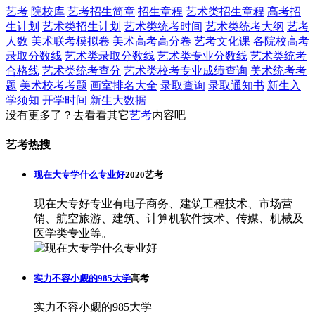
艺考
院校库
艺考招生简章
招生章程
艺术类招生章程
高考招
生计划
艺术类招生计划
艺术类统考时间
艺术类统考大纲
艺考
人数
美术联考模拟卷
美术高考高分卷
艺考文化课
各院校高考
录取分数线
艺术类录取分数线
艺术类专业分数线
艺术类统考
合格线
艺术类统考查分
艺术类校考专业成绩查询
美术统考考
题
美术校考考题
画室排名大全
录取查询
录取通知书
新生入
学须知
开学时间
新生大数据
没有更多了？去看看其它
艺考
内容吧
艺考热搜
现在大专学什么专业好
2020艺考
现在大专好专业有电子商务、建筑工程技术、市场营
销、航空旅游、建筑、计算机软件技术、传媒、机械及
医学类专业等。
实力不容小觑的985大学
高考
实力不容小觑的985大学