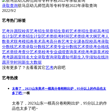
录取查询
驻马店幼儿师范高等专科学校2022年录取查询
2022/9/2
艺考热门标签
艺考
许愿
院校库
艺考招生简章
招生章程
艺术类招生章程
高考招
生计划
艺术类招生计划
艺术类统考时间
艺术类统考大纲
艺考人
数
美术联考模拟卷
美术高考高分卷
艺考文化课
各院校高考录取
分数线
艺术类录取分数线
艺术类专业分数线
艺术类统考合格线
艺术类统考查分
艺术类校考专业成绩查询
美术统考考题
美术校
考考题
画室排名大全
录取查询
录取通知书
新生入学须知
在线许
愿
开学时间
新生大数据
没有更多了？去看看其它
艺考
内容吧
艺考热搜
太卷了，2023山东美术一模高分卷刚刚出炉，95分以上的作品也太
多了吧~
一模
太卷了，2023山东一模高分卷刚刚出炉，95分以上的作
品也太多了吧~