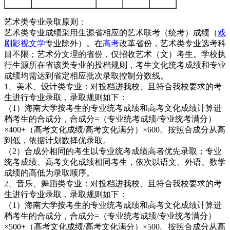
艺术类专业录取原则：
艺术类专业成绩采用生源省相应的艺术联考（统考）成绩（
戏
剧影视文学
专业除外）。在
高考
改革省份，艺术类专业选考科
目不限；艺术分文理的省份，仅招收艺术（文）考生。学校执
行生源所在省该类专业的投档规则，考生文化统考成绩和专业
成绩均需达到省定相应批次录取控制分数线。
1、美术、设计类专业：对投档进我校、且符合我校要求的考
生进行专业录取，录取规则如下：
（1）海南大学按考生的专业统考成绩和高考文化成绩计算进
档考生的合成分，合成分=（专业统考成绩/专业统考满分）
×400+（高考文化成绩/高考文化满分）×600。按照合成分从高
到低，依据计划数择优录取。
（2）合成分相同的考生以专业统考成绩高者优先录取；专业
统考成绩、高考文化成绩相同考生，依次以语文、外语、数学
成绩的高低为录取顺序。
2、音乐、舞蹈类专业：对投档进我校、且符合我校要求的考
生进行专业录取，录取规则如下：
（1）海南大学按考生的专业统考成绩和高考文化成绩计算进
档考生的合成分，合成分=（专业统考成绩/专业统考满分）
×500+（高考文化成绩/高考文化满分）×500。按照合成分从高