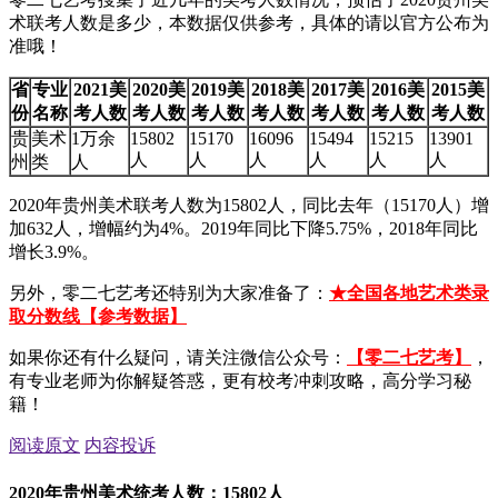
术联考人数是多少，本数据仅供参考，具体的请以官方公布为
准哦！
省
专业
2021美
2020美
2019美
2018美
2017美
2016美
2015美
份
名称
考人数
考人数
考人数
考人数
考人数
考人数
考人数
贵
美术
1万余
15802
15170
16096
15494
15215
13901
人
人
人
人
人
人
州
类
人
2020年贵州美术联考人数为15802人，同比去年（15170人）增
加632人，增幅约为4%。2019年同比下降5.75%，2018年同比
增长3.9%。
另外，零二七艺考还特别为大家准备了：
★全国各地艺术类录
取分数线【参考数据】
如果你还有什么疑问，请关注微信公众号：
【零二七艺考】
，
有专业老师为你解疑答惑，更有校考冲刺攻略，高分学习秘
籍！
阅读原文
内容投诉
2020年贵州美术统考人数：15802人