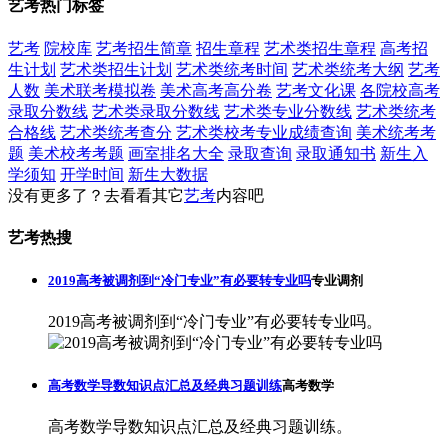
艺考热门标签
艺考
院校库
艺考招生简章
招生章程
艺术类招生章程
高考招
生计划
艺术类招生计划
艺术类统考时间
艺术类统考大纲
艺考
人数
美术联考模拟卷
美术高考高分卷
艺考文化课
各院校高考
录取分数线
艺术类录取分数线
艺术类专业分数线
艺术类统考
合格线
艺术类统考查分
艺术类校考专业成绩查询
美术统考考
题
美术校考考题
画室排名大全
录取查询
录取通知书
新生入
学须知
开学时间
新生大数据
没有更多了？去看看其它
艺考
内容吧
艺考热搜
2019高考被调剂到“冷门专业”有必要转专业吗
专业调剂
2019高考被调剂到“冷门专业”有必要转专业吗。
高考数学导数知识点汇总及经典习题训练
高考数学
高考数学导数知识点汇总及经典习题训练。