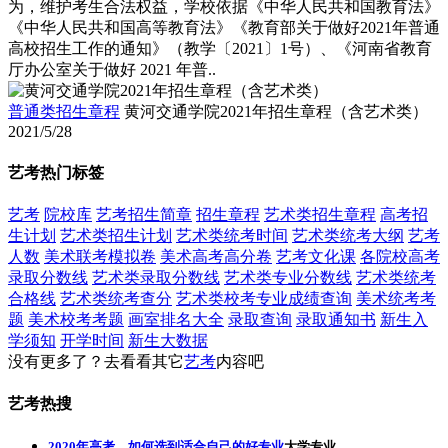
为，维护考生合法权益，学校依据《中华人民共和国教育法》
《中华人民共和国高等教育法》《教育部关于做好2021年普通
高校招生工作的通知》（教学〔2021〕1号）、《河南省教育
厅办公室关于做好 2021 年普..
普通类招生章程
黄河交通学院2021年招生章程（含艺术类）
2021/5/28
艺考热门标签
艺考
院校库
艺考招生简章
招生章程
艺术类招生章程
高考招
生计划
艺术类招生计划
艺术类统考时间
艺术类统考大纲
艺考
人数
美术联考模拟卷
美术高考高分卷
艺考文化课
各院校高考
录取分数线
艺术类录取分数线
艺术类专业分数线
艺术类统考
合格线
艺术类统考查分
艺术类校考专业成绩查询
美术统考考
题
美术校考考题
画室排名大全
录取查询
录取通知书
新生入
学须知
开学时间
新生大数据
没有更多了？去看看其它
艺考
内容吧
艺考热搜
2020年高考，如何选到适合自己的好专业
大学专业