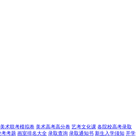
美术联考模拟卷
美术高考高分卷
艺考文化课
各院校高考录取
校考考题
画室排名大全
录取查询
录取通知书
新生入学须知
开学