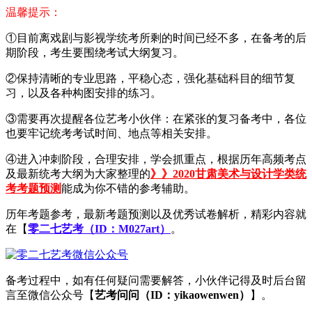
温馨提示：
①目前离戏剧与影视学统考所剩的时间已经不多，在备考的后
期阶段，考生要围绕考试大纲复习。
②保持清晰的专业思路，平稳心态，强化基础科目的细节复
习，以及各种构图安排的练习。
③需要再次提醒各位艺考小伙伴：在紧张的复习备考中，各位
也要牢记统考考试时间、地点等相关安排。
④进入冲刺阶段，合理安排，学会抓重点，根据历年高频考点
及最新统考大纲为大家整理的
》》2020甘肃美术与设计学类统
考考题预测
能成为你不错的参考辅助。
历年考题参考，最新考题预测以及优秀试卷解析，精彩内容就
在【
零二七艺考（ID：M027art）
。
备考过程中，如有任何疑问需要解答，小伙伴记得及时后台留
言至微信公众号【
艺考问问（ID：yikaowenwen）
】。