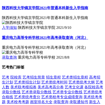
陕西科技大学镐京学院2021年普通本科新生入学指南
陕西科技大学镐京学院2021年普通本科新生入学指南
入学须知
陕西科技大学镐京学院
2021/9/10
重庆电力高等专科学校2021年高考录取查询（河北）
重庆电力高等专科学校2021年高考录取查询（河北）
录取查询
重庆电力高等专科学校
2021/8/8
艺考热门标签
艺考
院校库
艺考招生简章
招生章程
艺术类招生章程
高考招
生计划
艺术类招生计划
艺术类统考时间
艺术类统考大纲
艺考
人数
美术联考模拟卷
美术高考高分卷
艺考文化课
各院校高考
录取分数线
艺术类录取分数线
艺术类专业分数线
艺术类统考
合格线
艺术类统考查分
艺术类校考专业成绩查询
美术统考考
题
美术校考考题
画室排名大全
录取查询
录取通知书
新生入