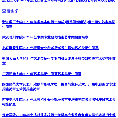
黑龙江大学2021年黑龙江省艺术本科A段录取查询分数线
艺术类录取分数线
查看更多
浙江理工大学2021年美术类本科招生初试 (网络远程考试)考生须知
艺术类招
生简章
武汉晴川学院2021年艺术类专业报考指南
艺术类招生简章
北京服装学院2021年表演专业考试复试考生须知
艺术类招生简章
中国人民大学2021年艺术类招生专业与省级统考子科类对照表
艺术类招生简
章
广西民族大学2021年艺术类招生简章
艺术类招生简章
陕西师范大学2021年戏剧与影视学类、播音与主持艺术、广播电视编导专业
招生简章
艺术类招生简章
西安美术学院2021年本科招生专业课校考西安培华学院考点考试安排
艺术类
招生简章
保定学院2021年河北省普通高校招生舞蹈类专业统考复考安排
艺术类招生简