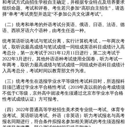
和考试方式由招生学校自主确定，并根据专业特点及培养要求
组织命题、考试和评卷。考生若只参加“高职自主招生”，请选
择“单考”考试类型并选定“不参加公共文化课考试”。
（二）统考和单考的外语考试分英语、俄语、日语、法语、德
语、西班牙语六个语种，由考生任选一种。
统考英语听说考试与笔试分离，实行计算机考试，一年两次考
试，取听说最高成绩与笔试成绩一同组成英语科目成绩计入高
考总分，第一次考试于2021年12月11日进行，第二次考试于
2022年3月进行。其他外语语种考试使用全国卷，听力考试一
年两考，取听力最高成绩与笔试成绩一同组成外语科目成绩计
入高考总分，考试时间以教育部文件为准。
（三）统考考生在选报学业水平等级性考试科目时，所选报科
目须已通过学业水平合格性考试（2019年及以前的会考成绩须
不低于C等级，京外高中就读考生须通过北京市学业水平合格
性考试成绩认证）方可报考。
（四）2022年普通高等学校招生美术类专业统一考试、体育专
业考试、英语听说考试、外语（非英语）听力考试报名与高考
报名同期进行，符合条件拟报名参加相关测试的考生须选报相
关项目并缴费。部分测试的时间安排见附件2。