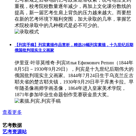
重视，校考院校数量逐年减少，再加上文化课分数线的
提高，新一届艺考生肩上背负的压力越来越大。而要想
在新的艺考环境下顺利突围，加大录取的几率，掌握艺
术院校录取中的几种模式是必不可少的。
【列宾手稿】列宾素描作品赏析，精选20幅列宾素描，十九世纪后期
俄国批判现实主义画家
伊里亚·叶菲莫维奇·列宾Илья Ефимович Репин（1844年
8月5日－1930年9月29日），列宾是十九世纪后期伟大的
俄国批判现实主义画家。1844年7月24日生于乌克兰丘古
耶夫省的楚古耶夫镇，1930年9月29日卒于库奥卡拉。早
年随圣像画师学画圣像，1864年进入皇家美术学院，
1871年参加毕业生命题创作竞赛获金质大奖。
查看更多
艺考数据
艺考资源站