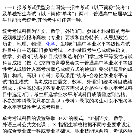
（一）报考考试类型分全国统一招生考试（以下简称“统考”）
及单独招生考试（以下简称“单考”）两种，普通高中应届毕业
生只能报考统考,其他考生可任选一种。
统考考试科目为语文、数学、外语3门。参加本科录取的考生
还须根据拟报考高校（专业）要求和自身特长，从思想政治、
历史、地理、物理、
化学
、生物6门高中学业水平等级性考试
科目中自主选择3门参加考试，本科录取考生总成绩由语文、
数学、外语3门统考科目成绩和选考的3门学业水平等级性考试
科目成绩（按《北京市教育委员会关于普通高中学业水平等级
性考试成绩计入高考录取总成绩方式的通知》要求折算后的成
绩）构成。高职（专科）录取采用“统考+合格性学业水平考
试”招生模式，高考成绩由语文、数学、外语3门统考科目成绩
组成，招生高校根据各专业培养需求从合格性学业水平考试科
目中选定2门，考生所选学业水平考试科目成绩需达到合格。
不参加本科录取只参加高职（专科）录取的考生可以不报考学
业水平等级性考试选考科目。
单考考试科目的设置采取“3+X”的模式。“3”指语文、数学、
外语三科公共文化课；“X”指招生学校根据不同专业要求设定
的综合专业课一科或专业基础课、职业技能课两科，考试内容