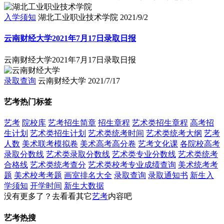
入学须知
湖北工业职业技术学院
2021/9/2
云南财经大学2021年7月17日录取日报
云南财经大学2021年7月17日录取日报
录取查询
云南财经大学
2021/7/17
艺考热门标签
艺考
院校库
艺考招生简章
招生章程
艺术类招生章程
高考招
生计划
艺术类招生计划
艺术类统考时间
艺术类统考大纲
艺考
人数
美术联考模拟卷
美术高考高分卷
艺考文化课
各院校高考
录取分数线
艺术类录取分数线
艺术类专业分数线
艺术类统考
合格线
艺术类统考查分
艺术类校考专业成绩查询
美术统考考
题
美术校考考题
画室排名大全
录取查询
录取通知书
新生入
学须知
开学时间
新生大数据
没有更多了？去看看其它
艺考
内容吧
艺考热搜