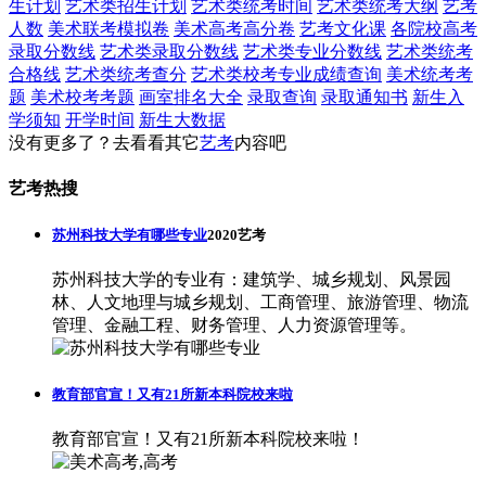
生计划
艺术类招生计划
艺术类统考时间
艺术类统考大纲
艺考
人数
美术联考模拟卷
美术高考高分卷
艺考文化课
各院校高考
录取分数线
艺术类录取分数线
艺术类专业分数线
艺术类统考
合格线
艺术类统考查分
艺术类校考专业成绩查询
美术统考考
题
美术校考考题
画室排名大全
录取查询
录取通知书
新生入
学须知
开学时间
新生大数据
没有更多了？去看看其它
艺考
内容吧
艺考热搜
苏州科技大学有哪些专业
2020艺考
苏州科技大学的专业有：建筑学、城乡规划、风景园
林、人文地理与城乡规划、工商管理、旅游管理、物流
管理、金融工程、财务管理、人力资源管理等。
教育部官宣！又有21所新本科院校来啦
教育部官宣！又有21所新本科院校来啦！