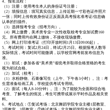
4、报名流程：
（1）注册：使用考生本人的身份证号注册；
（2）填报信息：填写真实信息，上传近期一寸彩色证件照片
一张；同时上传有效身份证正反面及高考报名准考证/信息确
认单的扫描件。
（3）选择报考专业（招考方向）。
（4）网上缴费，美术类专业一次性收取校考专业加试费160
元。所有费用均在网上缴纳，不接收现场缴费。
（5）网上打印准考证（打印开放时间1月13日09:00起）。
5、考试时间：复试2月24日，终试2月25日。根据报考人数等
实际情况，考试时间可能微调，以学校官网考前发布信息为
准。
（1）初试：参加各省“美术类”省统考并取得合格资格的考生
视为初试合格。
（2）加试（校考）：
（1）水粉静物、石膏像写生（上午、下午各3小时）。注：考
生需准备绘画工具，学校提供考试专用纸。
（2）面试（每人8-10分钟）。注：为了能较为全面和综合地
考查、了解考生的情况，考生可携带或展示平时作品及相关资
料。
6、考试地点：①复试考场：北京舞蹈学院专业主楼1层教室、
2层教室、3层教室；②终试考场：北京舞蹈学院专业主楼3