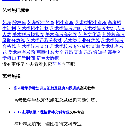
艺考热门标签
艺考
院校库
艺考招生简章
招生章程
艺术类招生章程
高考招
生计划
艺术类招生计划
艺术类统考时间
艺术类统考大纲
艺考
人数
美术联考模拟卷
美术高考高分卷
艺考文化课
各院校高考
录取分数线
艺术类录取分数线
艺术类专业分数线
艺术类统考
合格线
艺术类统考查分
艺术类校考专业成绩查询
美术统考考
题
美术校考考题
画室排名大全
录取查询
录取通知书
新生入
学须知
开学时间
新生大数据
没有更多了？去看看其它
艺考
内容吧
艺考热搜
高考数学导数知识点汇总及经典习题训练
高考数学
高考数学导数知识点汇总及经典习题训练。
2019志愿填报：理性看待文科专业
文科专业
2019志愿填报：理性看待文科专业.